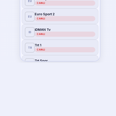
EU
CANLI
Euro Sport 2
EU
CANLI
iDMAN Tv
ID
CANLI
Trt 1
TR
CANLI
Trt Spor
TR
CANLI
Trt Spor Yıldız
TR
CANLI
7/24
Atv
AT
CANLI
CANLI YAYIN
A Spor
A
CANLI