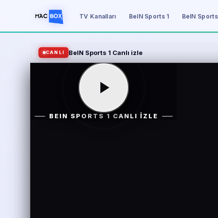
TV Kanalları
BeIN Sports 1
BeIN Sports
BeIN Sports 1 Canlı izle
CANLI
BEIN SPORTS 1 CANLI IZLE