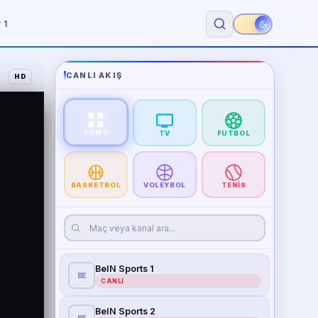
 1
CANLI AKIŞ
HD
TÜMÜ
TV
FUTBOL
BASKETBOL
VOLEYBOL
TENIS
BeIN Sports 1
BE
CANLI
BeIN Sports 2