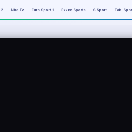
 2
Nba Tv
Euro Sport 1
Exxen Sports
S Sport
Tabi Spor