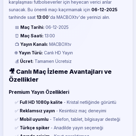
karşılaşması futbolseverler için heyecan verici anlar
sunacak. Bu önemli maçı kaçırmamak için
06-12-2025
tarihinde saat
13:00
'da MACBOXtv'de yerinizi alın.
📅
Maç Tarihi:
06-12-2025
⏰
Maç Saati:
13:00
📺
Yayın Kanalı:
MACBOXtv
🌐
Yayın Türü:
Canlı HD Yayın
💰
Ücret:
Tamamen Ücretsiz
🎥 Canlı Maç İzleme Avantajları ve
Özellikler
Premium Yayın Özellikleri
✅
Full HD 1080p kalite
- Kristal netliğinde görüntü
✅
Reklamsız yayın
- Kesintisiz maç deneyimi
✅
Mobil uyumlu
- Telefon, tablet, bilgisayar desteği
✅
Türkçe spiker
- Anadilde yayın seçeneği