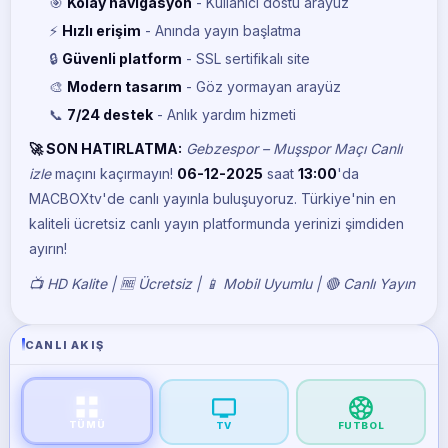
🎯
Kolay navigasyon
- Kullanıcı dostu arayüz
⚡
Hızlı erişim
- Anında yayın başlatma
🔒
Güvenli platform
- SSL sertifikalı site
🎨
Modern tasarım
- Göz yormayan arayüz
📞
7/24 destek
- Anlık yardım hizmeti
🚀 SON HATIRLATMA:
Gebzespor – Muşspor Maçı Canlı
izle
maçını kaçırmayın!
06-12-2025
saat
13:00
'da
MACBOXtv'de canlı yayınla buluşuyoruz. Türkiye'nin en
kaliteli ücretsiz canlı yayın platformunda yerinizi şimdiden
ayırın!
📺 HD Kalite | 🆓 Ücretsiz | 📱 Mobil Uyumlu | 🔴 Canlı Yayın
CANLI AKIŞ
TÜMÜ
TV
FUTBOL