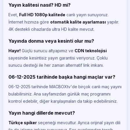
Yayın kalitesi nasıl? HD mi?
Evet,
Full HD 1080p kalitede
canlı yayın sunuyoruz.
İnternet hızınıza göre
otomatik kalite ayarlaması
yapılır.
4K destekli cihazlarda ultra HD kalite mevcut.
Yayında donma veya kesinti olur mu?
Hayır!
Güçlü sunucu altyapımız ve
CDN teknolojisi
sayesinde kesintisiz yayın garantisi veriyoruz. Çoklu
sunucu desteği ile her zaman alternatif link imkanı.
06-12-2025 tarihinde başka hangi maçlar var?
06-12-2025 tarihinde MACBOXtv'de birçok canlı maç yayını
bulabilirsiniz. Ana sayfamızdan günlük maç programını
kontrol edebilir, diğer karşılaşmaları da takip edebilirsiniz.
Yayın hangi dillerde mevcut?
Türkçe spiker
seçeneği mevcuttur. Ayrıca orijinal yayın dili
ile de izleme imkanı sunuyoruz. Ses ayarlarından tercih