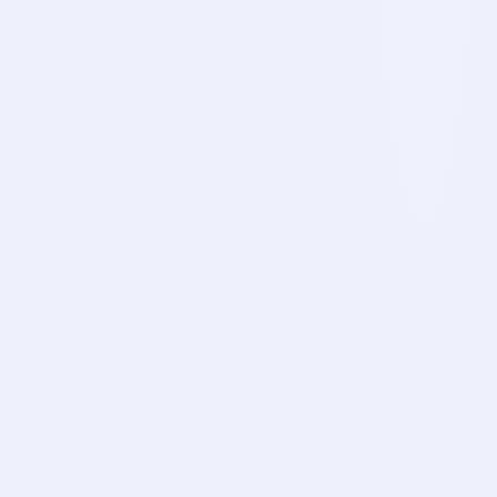
TI
CANLI
Tivibu Spor 4
TI
CANLI
Smart Spor 1
SM
CANLI
Smart Spor 2
SM
CANLI
Euro Sport 1
EU
CANLI
Euro Sport 2
EU
CANLI
iDMAN Tv
ID
CANLI
Trt 1
TR
CANLI