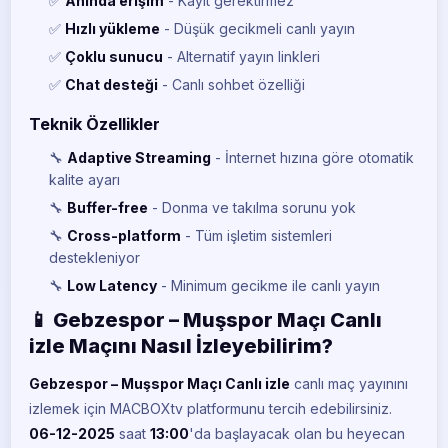
✅
Anında erişim
- Kayıt gerektirmez
✅
Hızlı yükleme
- Düşük gecikmeli canlı yayın
✅
Çoklu sunucu
- Alternatif yayın linkleri
✅
Chat desteği
- Canlı sohbet özelliği
Teknik Özellikler
🔧
Adaptive Streaming
- İnternet hızına göre otomatik
kalite ayarı
🔧
Buffer-free
- Donma ve takılma sorunu yok
🔧
Cross-platform
- Tüm işletim sistemleri
destekleniyor
🔧
Low Latency
- Minimum gecikme ile canlı yayın
📱 Gebzespor – Muşspor Maçı Canlı
izle Maçını Nasıl İzleyebilirim?
Gebzespor – Muşspor Maçı Canlı izle
canlı maç yayınını
izlemek için MACBOXtv platformunu tercih edebilirsiniz.
06-12-2025
saat
13:00
'da başlayacak olan bu heyecan