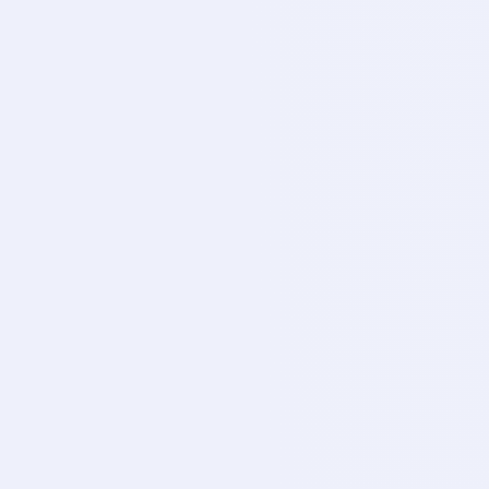
CANLI
Trt 1
TR
CANLI
Trt Spor
TR
CANLI
Trt Spor Yıldız
TR
CANLI
Atv
AT
CANLI
A Spor
A
CANLI
A2
A2
CANLI
Tjk Tv
TJ
CANLI