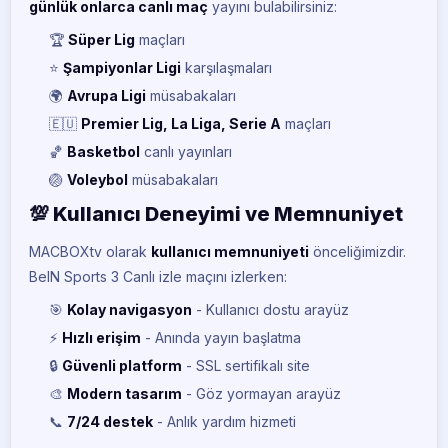
günlük onlarca canlı maç
yayını bulabilirsiniz:
🏆
Süper Lig
maçları
⭐
Şampiyonlar Ligi
karşılaşmaları
🌍
Avrupa Ligi
müsabakaları
🇪🇺
Premier Lig, La Liga, Serie A
maçları
🏀
Basketbol
canlı yayınları
🏐
Voleybol
müsabakaları
💯 Kullanıcı Deneyimi ve Memnuniyet
MACBOXtv olarak
kullanıcı memnuniyeti
önceliğimizdir.
BeIN Sports 3 Canlı izle maçını izlerken:
🎯
Kolay navigasyon
- Kullanıcı dostu arayüz
⚡
Hızlı erişim
- Anında yayın başlatma
🔒
Güvenli platform
- SSL sertifikalı site
🎨
Modern tasarım
- Göz yormayan arayüz
📞
7/24 destek
- Anlık yardım hizmeti