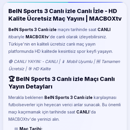
BeIN Sports 5
BeIN Sports 3 Canlı izle Canlı İzle - HD
Kalite Ücretsiz Maç Yayını | MACBOXtv
BeIN Sports 3 Canlı izle
maçını
tarihinde saat
CANLI
itibariyle
MACBOXtv
'de canlı olarak izleyebilirsiniz.
Türkiye'nin en kaliteli ücretsiz canlı maç yayın
platformunda HD kalitede kesintisiz spor keyfi yaşayın.
🔴 CANLI YAYIN: - CANLI | 📱 Mobil Uyumlu | 🆓 Tamamen
Ücretsiz | 🎯 HD Kalite
🏆 BeIN Sports 3 Canlı izle Maçı Canlı
Yayın Detayları
Merakla beklenen
BeIN Sports 3 Canlı izle
karşılaşması
futbolseverler için heyecan verici anlar sunacak. Bu önemli
maçı kaçırmamak için
tarihinde saat
CANLI
'da
MACBOXtv'de yerinizi alın.
📅
Maç Tarihi: