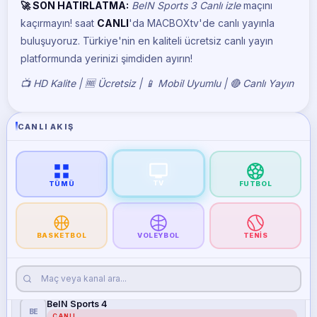
🚀 SON HATIRLATMA:
BeIN Sports 3 Canlı izle
maçını
kaçırmayın!
saat
CANLI
'da MACBOXtv'de canlı yayınla
buluşuyoruz. Türkiye'nin en kaliteli ücretsiz canlı yayın
platformunda yerinizi şimdiden ayırın!
📺 HD Kalite | 🆓 Ücretsiz | 📱 Mobil Uyumlu | 🔴 Canlı Yayın
CANLI AKIŞ
BeIN Sports 1
TV
BE
TÜMÜ
FUTBOL
CANLI
BeIN Sports 2
BE
CANLI
BASKETBOL
VOLEYBOL
TENIS
BeIN Sports 3
BE
CANLI
BeIN Sports 4
BE
CANLI