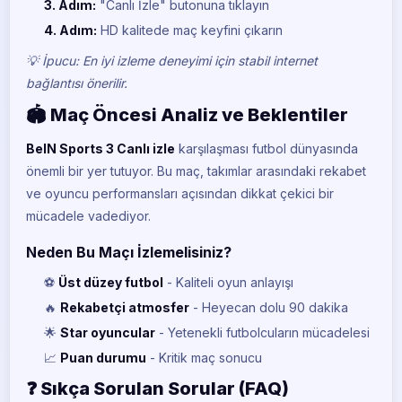
3. Adım:
"Canlı İzle" butonuna tıklayın
4. Adım:
HD kalitede maç keyfini çıkarın
💡 İpucu: En iyi izleme deneyimi için stabil internet
bağlantısı önerilir.
🏟️ Maç Öncesi Analiz ve Beklentiler
BeIN Sports 3 Canlı izle
karşılaşması futbol dünyasında
önemli bir yer tutuyor. Bu maç, takımlar arasındaki rekabet
ve oyuncu performansları açısından dikkat çekici bir
mücadele vadediyor.
Neden Bu Maçı İzlemelisiniz?
⚽
Üst düzey futbol
- Kaliteli oyun anlayışı
🔥
Rekabetçi atmosfer
- Heyecan dolu 90 dakika
🌟
Star oyuncular
- Yetenekli futbolcuların mücadelesi
📈
Puan durumu
- Kritik maç sonucu
❓ Sıkça Sorulan Sorular (FAQ)