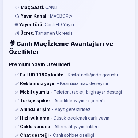
⏰
Maç Saati:
CANLI
📺
Yayın Kanalı:
MACBOXtv
🌐
Yayın Türü:
Canlı HD Yayın
💰
Ücret:
Tamamen Ücretsiz
🎥 Canlı Maç İzleme Avantajları ve
Özellikler
Premium Yayın Özellikleri
✅
Full HD 1080p kalite
- Kristal netliğinde görüntü
✅
Reklamsız yayın
- Kesintisiz maç deneyimi
✅
Mobil uyumlu
- Telefon, tablet, bilgisayar desteği
✅
Türkçe spiker
- Anadilde yayın seçeneği
✅
Anında erişim
- Kayıt gerektirmez
✅
Hızlı yükleme
- Düşük gecikmeli canlı yayın
✅
Çoklu sunucu
- Alternatif yayın linkleri
✅
Chat desteği
- Canlı sohbet özelliği