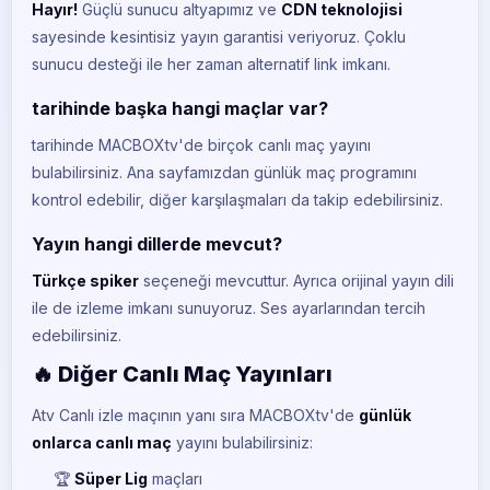
Hayır!
Güçlü sunucu altyapımız ve
CDN teknolojisi
BeIN Sports 3
BE
sayesinde kesintisiz yayın garantisi veriyoruz. Çoklu
CANLI
sunucu desteği ile her zaman alternatif link imkanı.
BeIN Sports 4
BE
CANLI
tarihinde başka hangi maçlar var?
tarihinde MACBOXtv'de birçok canlı maç yayını
BeIN Sports 5
BE
CANLI
bulabilirsiniz. Ana sayfamızdan günlük maç programını
kontrol edebilir, diğer karşılaşmaları da takip edebilirsiniz.
BeIN Sports Max 1
BE
CANLI
Yayın hangi dillerde mevcut?
Türkçe spiker
seçeneği mevcuttur. Ayrıca orijinal yayın dili
BeIN Sports Max 2
BE
CANLI
ile de izleme imkanı sunuyoruz. Ses ayarlarından tercih
edebilirsiniz.
S Sport
S
CANLI
🔥 Diğer Canlı Maç Yayınları
S Sport 2
Atv Canlı izle maçının yanı sıra MACBOXtv'de
günlük
S
CANLI
onlarca canlı maç
yayını bulabilirsiniz:
Tivibu Spor
🏆
Süper Lig
maçları
TI