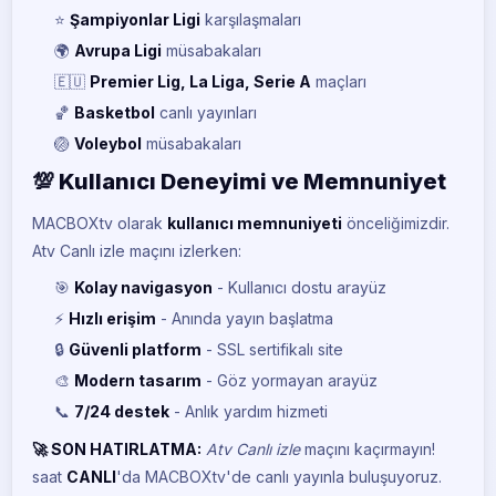
CANLI
⭐
Şampiyonlar Ligi
karşılaşmaları
🌍
Avrupa Ligi
müsabakaları
Tivibu Spor 1
TI
CANLI
🇪🇺
Premier Lig, La Liga, Serie A
maçları
🏀
Basketbol
canlı yayınları
Tivibu Spor 2
TI
CANLI
🏐
Voleybol
müsabakaları
💯 Kullanıcı Deneyimi ve Memnuniyet
Tivibu Spor 3
TI
CANLI
MACBOXtv olarak
kullanıcı memnuniyeti
önceliğimizdir.
Atv Canlı izle maçını izlerken:
Tivibu Spor 4
TI
CANLI
🎯
Kolay navigasyon
- Kullanıcı dostu arayüz
⚡
Hızlı erişim
- Anında yayın başlatma
Smart Spor 1
SM
CANLI
🔒
Güvenli platform
- SSL sertifikalı site
🎨
Modern tasarım
- Göz yormayan arayüz
Smart Spor 2
SM
CANLI
📞
7/24 destek
- Anlık yardım hizmeti
🚀 SON HATIRLATMA:
Atv Canlı izle
maçını kaçırmayın!
Euro Sport 1
EU
CANLI
saat
CANLI
'da MACBOXtv'de canlı yayınla buluşuyoruz.