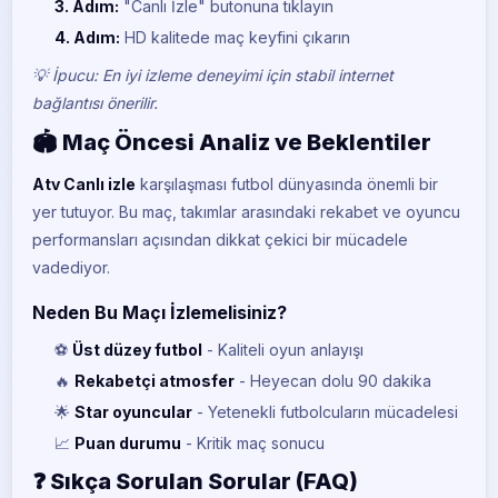
3. Adım:
"Canlı İzle" butonuna tıklayın
4. Adım:
HD kalitede maç keyfini çıkarın
💡 İpucu: En iyi izleme deneyimi için stabil internet
bağlantısı önerilir.
🏟️ Maç Öncesi Analiz ve Beklentiler
Atv Canlı izle
karşılaşması futbol dünyasında önemli bir
yer tutuyor. Bu maç, takımlar arasındaki rekabet ve oyuncu
performansları açısından dikkat çekici bir mücadele
vadediyor.
Neden Bu Maçı İzlemelisiniz?
⚽
Üst düzey futbol
- Kaliteli oyun anlayışı
🔥
Rekabetçi atmosfer
- Heyecan dolu 90 dakika
🌟
Star oyuncular
- Yetenekli futbolcuların mücadelesi
📈
Puan durumu
- Kritik maç sonucu
❓ Sıkça Sorulan Sorular (FAQ)