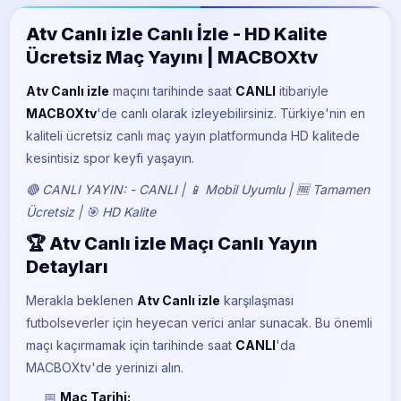
BeIN Sports 5
Atv Canlı izle Canlı İzle - HD Kalite
Ücretsiz Maç Yayını | MACBOXtv
Atv Canlı izle
maçını
tarihinde saat
CANLI
itibariyle
MACBOXtv
'de canlı olarak izleyebilirsiniz. Türkiye'nin en
kaliteli ücretsiz canlı maç yayın platformunda HD kalitede
kesintisiz spor keyfi yaşayın.
🔴 CANLI YAYIN: - CANLI | 📱 Mobil Uyumlu | 🆓 Tamamen
Ücretsiz | 🎯 HD Kalite
🏆 Atv Canlı izle Maçı Canlı Yayın
Detayları
Merakla beklenen
Atv Canlı izle
karşılaşması
futbolseverler için heyecan verici anlar sunacak. Bu önemli
maçı kaçırmamak için
tarihinde saat
CANLI
'da
MACBOXtv'de yerinizi alın.
📅
Maç Tarihi: