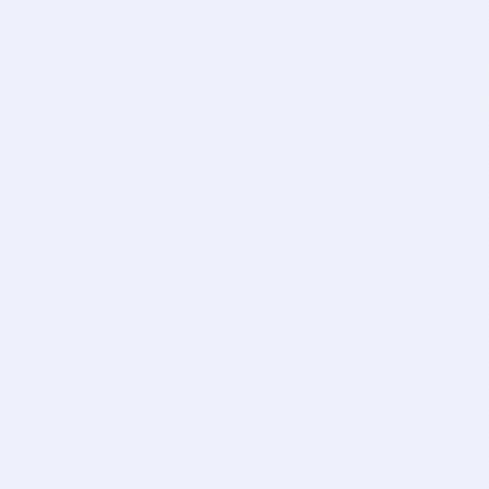
FB
CANLI
Cbc Sport
CB
CANLI
Gs Tv
GS
CANLI
Sports Tv
SP
CANLI
Exxen Tv
EX
CANLI
Exxen Sports 1
EX
CANLI
Exxen Sports 2
EX
CANLI
Exxen Sports 3
EX
CANLI