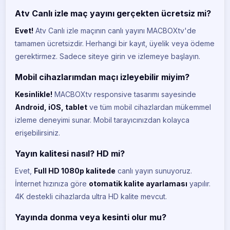
Atv Canlı izle maç yayını gerçekten ücretsiz mi?
Evet!
Atv Canlı izle maçının canlı yayını MACBOXtv'de
tamamen ücretsizdir. Herhangi bir kayıt, üyelik veya ödeme
gerektirmez. Sadece siteye girin ve izlemeye başlayın.
Mobil cihazlarımdan maçı izleyebilir miyim?
Kesinlikle!
MACBOXtv responsive tasarımı sayesinde
Android, iOS, tablet
ve tüm mobil cihazlardan mükemmel
izleme deneyimi sunar. Mobil tarayıcınızdan kolayca
erişebilirsiniz.
Yayın kalitesi nasıl? HD mi?
Evet,
Full HD 1080p kalitede
canlı yayın sunuyoruz.
BeIN Sports 1
BE
İnternet hızınıza göre
otomatik kalite ayarlaması
yapılır.
CANLI
4K destekli cihazlarda ultra HD kalite mevcut.
BeIN Sports 2
BE
Yayında donma veya kesinti olur mu?
CANLI