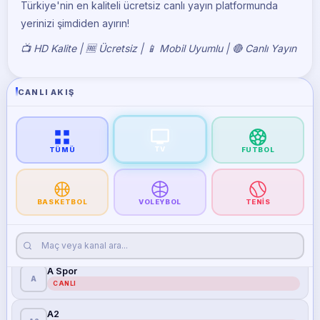
Türkiye'nin en kaliteli ücretsiz canlı yayın platformunda
Euro Sport 2
yerinizi şimdiden ayırın!
EU
CANLI
📺 HD Kalite | 🆓 Ücretsiz | 📱 Mobil Uyumlu | 🔴 Canlı Yayın
iDMAN Tv
ID
CANLI
CANLI AKIŞ
Trt 1
TR
CANLI
Trt Spor
TV
TR
TÜMÜ
FUTBOL
CANLI
Trt Spor Yıldız
TR
CANLI
BASKETBOL
VOLEYBOL
TENIS
Atv
AT
CANLI
A Spor
A
CANLI
A2