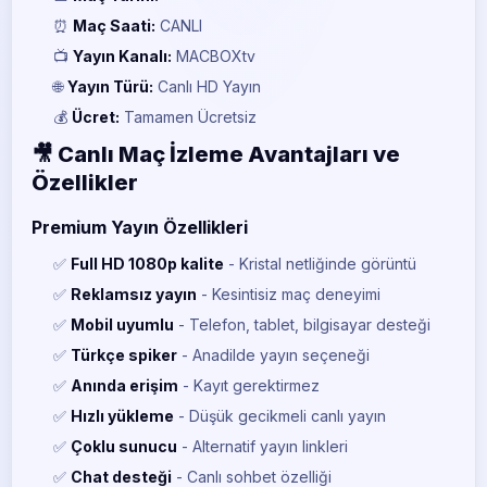
⏰
Maç Saati:
CANLI
📺
Yayın Kanalı:
MACBOXtv
🌐
Yayın Türü:
Canlı HD Yayın
💰
Ücret:
Tamamen Ücretsiz
🎥 Canlı Maç İzleme Avantajları ve
Özellikler
Premium Yayın Özellikleri
✅
Full HD 1080p kalite
- Kristal netliğinde görüntü
✅
Reklamsız yayın
- Kesintisiz maç deneyimi
✅
Mobil uyumlu
- Telefon, tablet, bilgisayar desteği
✅
Türkçe spiker
- Anadilde yayın seçeneği
✅
Anında erişim
- Kayıt gerektirmez
✅
Hızlı yükleme
- Düşük gecikmeli canlı yayın
✅
Çoklu sunucu
- Alternatif yayın linkleri
✅
Chat desteği
- Canlı sohbet özelliği