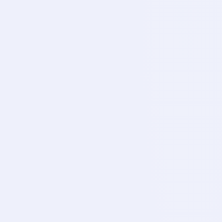
TI
CANLI
Tivibu Spor 4
TI
CANLI
Smart Spor 1
SM
CANLI
Smart Spor 2
SM
CANLI
Euro Sport 1
EU
CANLI
Euro Sport 2
EU
CANLI
iDMAN Tv
ID
CANLI
Trt 1
TR
CANLI