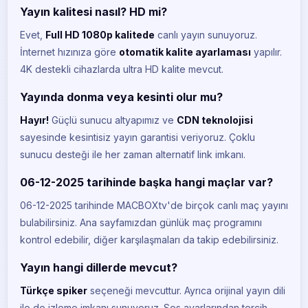
Yayın kalitesi nasıl? HD mi?
Evet,
Full HD 1080p kalitede
canlı yayın sunuyoruz.
İnternet hızınıza göre
otomatik kalite ayarlaması
yapılır.
4K destekli cihazlarda ultra HD kalite mevcut.
Yayında donma veya kesinti olur mu?
Hayır!
Güçlü sunucu altyapımız ve
CDN teknolojisi
sayesinde kesintisiz yayın garantisi veriyoruz. Çoklu
sunucu desteği ile her zaman alternatif link imkanı.
06-12-2025 tarihinde başka hangi maçlar var?
06-12-2025 tarihinde MACBOXtv'de birçok canlı maç yayını
bulabilirsiniz. Ana sayfamızdan günlük maç programını
kontrol edebilir, diğer karşılaşmaları da takip edebilirsiniz.
Yayın hangi dillerde mevcut?
Türkçe spiker
seçeneği mevcuttur. Ayrıca orijinal yayın dili
ile de izleme imkanı sunuyoruz. Ses ayarlarından tercih