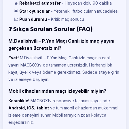
🔥
Rekabetçi atmosfer
- Heyecan dolu 90 dakika
🌟
Star oyuncular
- Yetenekli futbolcuların mücadelesi
📈
Puan durumu
- Kritik maç sonucu
❓ Sıkça Sorulan Sorular (FAQ)
M.Dvalishvili – P.Yan Maçı Canlı izle maç yayını
gerçekten ücretsiz mi?
Evet!
M.Dvalishvili – P.Yan Maçı Canlı izle maçının canlı
yayını MACBOXtv'de tamamen ücretsizdir. Herhangi bir
kayıt, üyelik veya ödeme gerektirmez. Sadece siteye girin
ve izlemeye başlayın.
Mobil cihazlarımdan maçı izleyebilir miyim?
Kesinlikle!
MACBOXtv responsive tasarımı sayesinde
Android, iOS, tablet
ve tüm mobil cihazlardan mükemmel
izleme deneyimi sunar. Mobil tarayıcınızdan kolayca
erişebilirsiniz.