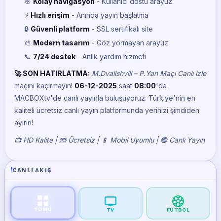
🎯
Kolay navigasyon
- Kullanıcı dostu arayüz
⚡
Hızlı erişim
- Anında yayın başlatma
🔒
Güvenli platform
- SSL sertifikalı site
🎨
Modern tasarım
- Göz yormayan arayüz
📞
7/24 destek
- Anlık yardım hizmeti
🚀 SON HATIRLATMA:
M.Dvalishvili – P.Yan Maçı Canlı izle
maçını kaçırmayın!
06-12-2025
saat
08:00
'da
MACBOXtv'de canlı yayınla buluşuyoruz. Türkiye'nin en
kaliteli ücretsiz canlı yayın platformunda yerinizi şimdiden
ayırın!
📺 HD Kalite | 🆓 Ücretsiz | 📱 Mobil Uyumlu | 🔴 Canlı Yayın
CANLI AKIŞ
TÜMÜ
TV
FUTBOL