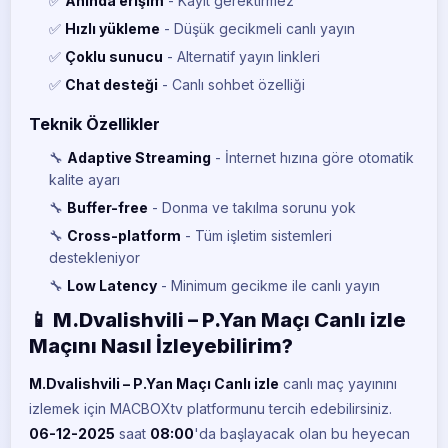
✅
Anında erişim
- Kayıt gerektirmez
✅
Hızlı yükleme
- Düşük gecikmeli canlı yayın
✅
Çoklu sunucu
- Alternatif yayın linkleri
✅
Chat desteği
- Canlı sohbet özelliği
Teknik Özellikler
🔧
Adaptive Streaming
- İnternet hızına göre otomatik
kalite ayarı
🔧
Buffer-free
- Donma ve takılma sorunu yok
🔧
Cross-platform
- Tüm işletim sistemleri
destekleniyor
🔧
Low Latency
- Minimum gecikme ile canlı yayın
📱 M.Dvalishvili – P.Yan Maçı Canlı izle
Maçını Nasıl İzleyebilirim?
M.Dvalishvili – P.Yan Maçı Canlı izle
canlı maç yayınını
izlemek için MACBOXtv platformunu tercih edebilirsiniz.
06-12-2025
saat
08:00
'da başlayacak olan bu heyecan