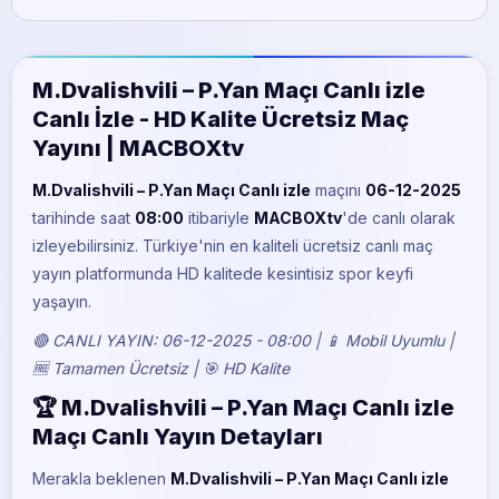
BeIN Sports 5
M.Dvalishvili – P.Yan Maçı Canlı izle
Canlı İzle - HD Kalite Ücretsiz Maç
Yayını | MACBOXtv
M.Dvalishvili – P.Yan Maçı Canlı izle
maçını
06-12-2025
tarihinde saat
08:00
itibariyle
MACBOXtv
'de canlı olarak
izleyebilirsiniz. Türkiye'nin en kaliteli ücretsiz canlı maç
yayın platformunda HD kalitede kesintisiz spor keyfi
yaşayın.
🔴 CANLI YAYIN: 06-12-2025 - 08:00 | 📱 Mobil Uyumlu |
🆓 Tamamen Ücretsiz | 🎯 HD Kalite
🏆 M.Dvalishvili – P.Yan Maçı Canlı izle
Maçı Canlı Yayın Detayları
Merakla beklenen
M.Dvalishvili – P.Yan Maçı Canlı izle