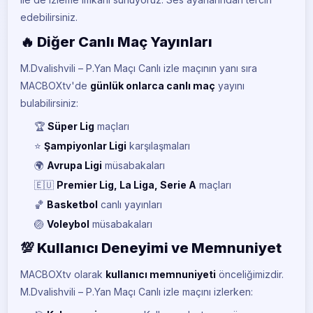
edebilirsiniz.
🔥 Diğer Canlı Maç Yayınları
M.Dvalishvili – P.Yan Maçı Canlı izle maçının yanı sıra
MACBOXtv'de
günlük onlarca canlı maç
yayını
bulabilirsiniz:
🏆
Süper Lig
maçları
⭐
Şampiyonlar Ligi
karşılaşmaları
🌍
Avrupa Ligi
müsabakaları
🇪🇺
Premier Lig, La Liga, Serie A
maçları
🏀
Basketbol
canlı yayınları
🏐
Voleybol
müsabakaları
💯 Kullanıcı Deneyimi ve Memnuniyet
MACBOXtv olarak
kullanıcı memnuniyeti
önceliğimizdir.
M.Dvalishvili – P.Yan Maçı Canlı izle maçını izlerken: