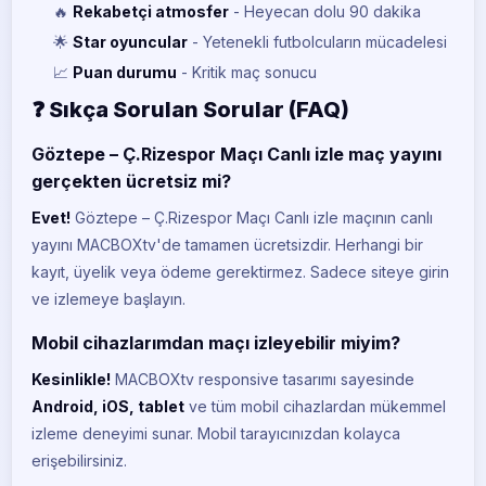
🔥
Rekabetçi atmosfer
- Heyecan dolu 90 dakika
🌟
Star oyuncular
- Yetenekli futbolcuların mücadelesi
📈
Puan durumu
- Kritik maç sonucu
❓ Sıkça Sorulan Sorular (FAQ)
Göztepe – Ç.Rizespor Maçı Canlı izle maç yayını
gerçekten ücretsiz mi?
Evet!
Göztepe – Ç.Rizespor Maçı Canlı izle maçının canlı
yayını MACBOXtv'de tamamen ücretsizdir. Herhangi bir
kayıt, üyelik veya ödeme gerektirmez. Sadece siteye girin
ve izlemeye başlayın.
Mobil cihazlarımdan maçı izleyebilir miyim?
Kesinlikle!
MACBOXtv responsive tasarımı sayesinde
Android, iOS, tablet
ve tüm mobil cihazlardan mükemmel
izleme deneyimi sunar. Mobil tarayıcınızdan kolayca
erişebilirsiniz.