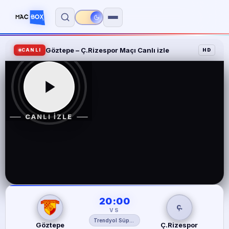
Göztepe – Ç.Rizespor Maçı Canlı izle
TV Kanalları
CANLI
HD
A Spor
A2
CANLI İZLE
Atv
BeIN Sports 1
BeIN Sports 2
BeIN Sports 3
20:00
GÖ
Ç.
BeIN Sports 4
VS
Trendyol Süper Lig
Göztepe
Ç.Rizespor