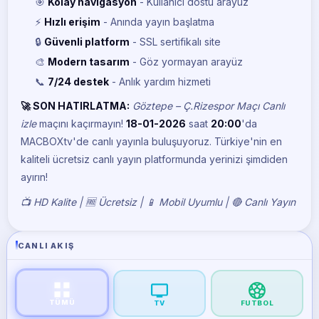
🎯
Kolay navigasyon
- Kullanıcı dostu arayüz
⚡
Hızlı erişim
- Anında yayın başlatma
🔒
Güvenli platform
- SSL sertifikalı site
🎨
Modern tasarım
- Göz yormayan arayüz
📞
7/24 destek
- Anlık yardım hizmeti
🚀 SON HATIRLATMA:
Göztepe – Ç.Rizespor Maçı Canlı
izle
maçını kaçırmayın!
18-01-2026
saat
20:00
'da
MACBOXtv'de canlı yayınla buluşuyoruz. Türkiye'nin en
kaliteli ücretsiz canlı yayın platformunda yerinizi şimdiden
ayırın!
📺 HD Kalite | 🆓 Ücretsiz | 📱 Mobil Uyumlu | 🔴 Canlı Yayın
CANLI AKIŞ
TÜMÜ
TV
FUTBOL