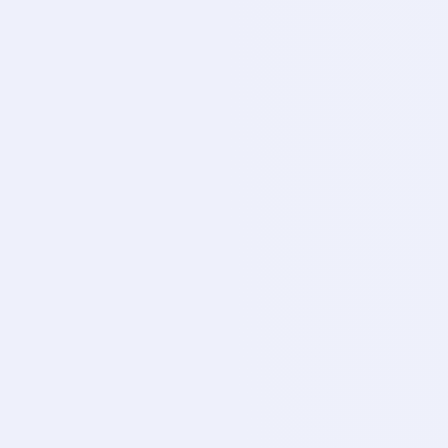
TI
CANLI
Tivibu Spor 4
TI
CANLI
Smart Spor 1
SM
CANLI
Smart Spor 2
SM
CANLI
Euro Sport 1
EU
CANLI
Euro Sport 2
EU
CANLI
iDMAN Tv
ID
CANLI
Trt 1
TR
CANLI