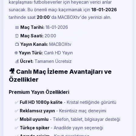
karşılaşması futbolseverler için heyecan verici anlar
sunacak. Bu önemli maçı kaçırmamak için
18-01-2026
tarihinde saat
20:00
'da MACBOXtv'de yerinizi alın.
📅
Maç Tarihi:
18-01-2026
⏰
Maç Saati:
20:00
📺
Yayın Kanalı:
MACBOXtv
🌐
Yayın Türü:
Canlı HD Yayın
💰
Ücret:
Tamamen Ücretsiz
🎥 Canlı Maç İzleme Avantajları ve
Özellikler
Premium Yayın Özellikleri
✅
Full HD 1080p kalite
- Kristal netliğinde görüntü
✅
Reklamsız yayın
- Kesintisiz maç deneyimi
✅
Mobil uyumlu
- Telefon, tablet, bilgisayar desteği
✅
Türkçe spiker
- Anadilde yayın seçeneği