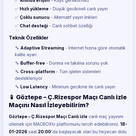
✅
Anında erişim
- Kayıt gerektirmez
✅
Hızlı yükleme
- Düşük gecikmeli canlı yayın
✅
Çoklu sunucu
- Alternatif yayın linkleri
✅
Chat desteği
- Canlı sohbet özelliği
Teknik Özellikler
🔧
Adaptive Streaming
- İnternet hızına göre otomatik
kalite ayarı
🔧
Buffer-free
- Donma ve takılma sorunu yok
🔧
Cross-platform
- Tüm işletim sistemleri
destekleniyor
🔧
Low Latency
- Minimum gecikme ile canlı yayın
📱 Göztepe – Ç.Rizespor Maçı Canlı izle
Maçını Nasıl İzleyebilirim?
Göztepe – Ç.Rizespor Maçı Canlı izle
canlı maç yayınını
izlemek için MACBOXtv platformunu tercih edebilirsiniz.
18-
01-2026
saat
20:00
'da başlayacak olan bu heyecan dolu