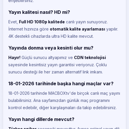
erişebilirsiniz.
Yayın kalitesi nasıl? HD mi?
Evet,
Full HD 1080p kalitede
canlı yayın sunuyoruz.
İnternet hızınıza göre
otomatik kalite ayarlaması
yapılır.
4K destekli cihazlarda ultra HD kalite mevcut.
Yayında donma veya kesinti olur mu?
Hayır!
Güçlü sunucu altyapımız ve
CDN teknolojisi
sayesinde kesintisiz yayın garantisi veriyoruz. Çoklu
sunucu desteği ile her zaman alternatif link imkanı.
18-01-2026 tarihinde başka hangi maçlar var?
18-01-2026 tarihinde MACBOXtv'de birçok canlı maç yayını
bulabilirsiniz. Ana sayfamızdan günlük maç programını
kontrol edebilir, diğer karşılaşmaları da takip edebilirsiniz.
Yayın hangi dillerde mevcut?
Türkçe spiker
seçeneği mevcuttur. Ayrıca orijinal yayın dili