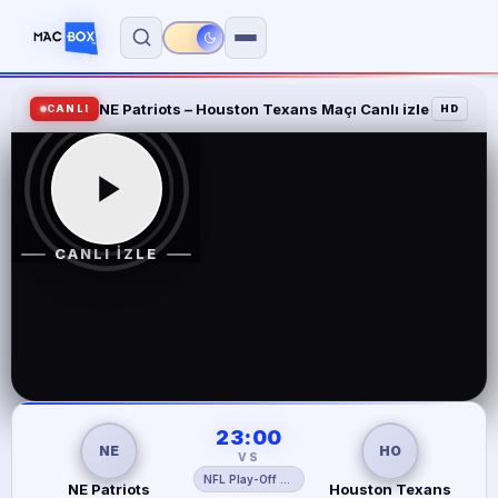
NE Patriots – Houston Texans Maçı Canlı izle
TV Kanalları
CANLI
HD
A Spor
A2
CANLI İZLE
Atv
BeIN Sports 1
BeIN Sports 2
BeIN Sports 3
23:00
NE
HO
BeIN Sports 4
VS
NFL Play-Off Çeyrek Final
NE Patriots
Houston Texans