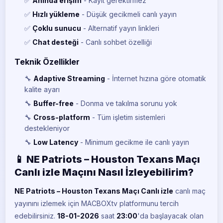
✅
Anında erişim
- Kayıt gerektirmez
✅
Hızlı yükleme
- Düşük gecikmeli canlı yayın
✅
Çoklu sunucu
- Alternatif yayın linkleri
✅
Chat desteği
- Canlı sohbet özelliği
Teknik Özellikler
🔧
Adaptive Streaming
- İnternet hızına göre otomatik
kalite ayarı
🔧
Buffer-free
- Donma ve takılma sorunu yok
🔧
Cross-platform
- Tüm işletim sistemleri
destekleniyor
🔧
Low Latency
- Minimum gecikme ile canlı yayın
📱 NE Patriots – Houston Texans Maçı
Canlı izle Maçını Nasıl İzleyebilirim?
NE Patriots – Houston Texans Maçı Canlı izle
canlı maç
yayınını izlemek için MACBOXtv platformunu tercih
edebilirsiniz.
18-01-2026
saat
23:00
'da başlayacak olan