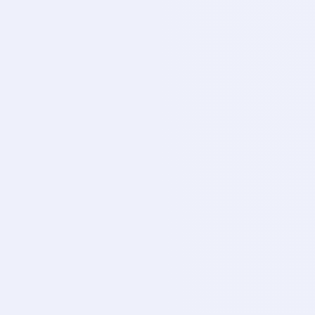
Tivibu Spor 3
TI
CANLI
Tivibu Spor 4
TI
CANLI
Smart Spor 1
SM
CANLI
Smart Spor 2
SM
CANLI
Euro Sport 1
EU
CANLI
Euro Sport 2
EU
CANLI
iDMAN Tv
ID
CANLI