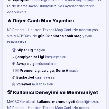
ile de izleme imkanı sunuyoruz. Ses ayarlarından tercih
edebilirsiniz.
🔥 Diğer Canlı Maç Yayınları
NE Patriots – Houston Texans Maçı Canlı izle maçının yanı
sıra MACBOXtv'de
günlük onlarca canlı maç
yayını
bulabilirsiniz:
🏆
Süper Lig
maçları
⭐
Şampiyonlar Ligi
karşılaşmaları
🌍
Avrupa Ligi
müsabakaları
🇪🇺
Premier Lig, La Liga, Serie A
maçları
🏀
Basketbol
canlı yayınları
🏐
Voleybol
müsabakaları
💯 Kullanıcı Deneyimi ve Memnuniyet
MACBOXtv olarak
kullanıcı memnuniyeti
önceliğimizdir.
NE Patriots – Houston Texans Maçı Canlı izle maçını