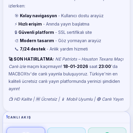
izlerken:
🎯
Kolay navigasyon
- Kullanıcı dostu arayüz
⚡
Hızlı erişim
- Anında yayın başlatma
🔒
Güvenli platform
- SSL sertifikalı site
🎨
Modern tasarım
- Göz yormayan arayüz
📞
7/24 destek
- Anlık yardım hizmeti
🚀 SON HATIRLATMA:
NE Patriots – Houston Texans Maçı
Canlı izle
maçını kaçırmayın!
18-01-2026
saat
23:00
'da
MACBOXtv'de canlı yayınla buluşuyoruz. Türkiye'nin en
kaliteli ücretsiz canlı yayın platformunda yerinizi şimdiden
ayırın!
📺 HD Kalite | 🆓 Ücretsiz | 📱 Mobil Uyumlu | 🔴 Canlı Yayın
CANLI AKIŞ