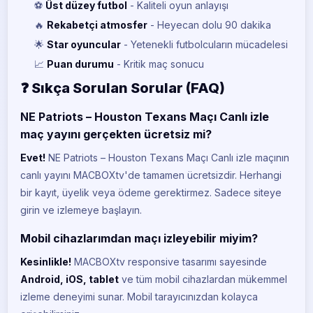
⚽
Üst düzey futbol
- Kaliteli oyun anlayışı
🔥
Rekabetçi atmosfer
- Heyecan dolu 90 dakika
🌟
Star oyuncular
- Yetenekli futbolcuların mücadelesi
📈
Puan durumu
- Kritik maç sonucu
❓ Sıkça Sorulan Sorular (FAQ)
NE Patriots – Houston Texans Maçı Canlı izle
maç yayını gerçekten ücretsiz mi?
Evet!
NE Patriots – Houston Texans Maçı Canlı izle maçının
canlı yayını MACBOXtv'de tamamen ücretsizdir. Herhangi
bir kayıt, üyelik veya ödeme gerektirmez. Sadece siteye
girin ve izlemeye başlayın.
Mobil cihazlarımdan maçı izleyebilir miyim?
Kesinlikle!
MACBOXtv responsive tasarımı sayesinde
Android, iOS, tablet
ve tüm mobil cihazlardan mükemmel
izleme deneyimi sunar. Mobil tarayıcınızdan kolayca