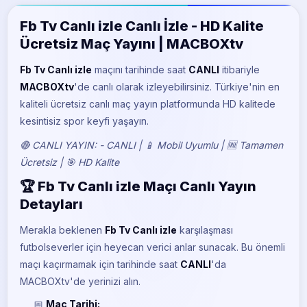
BeIN Sports 5
Fb Tv Canlı izle Canlı İzle - HD Kalite
Ücretsiz Maç Yayını | MACBOXtv
Fb Tv Canlı izle
maçını
tarihinde saat
CANLI
itibariyle
MACBOXtv
'de canlı olarak izleyebilirsiniz. Türkiye'nin en
kaliteli ücretsiz canlı maç yayın platformunda HD kalitede
kesintisiz spor keyfi yaşayın.
🔴 CANLI YAYIN: - CANLI | 📱 Mobil Uyumlu | 🆓 Tamamen
Ücretsiz | 🎯 HD Kalite
🏆 Fb Tv Canlı izle Maçı Canlı Yayın
Detayları
Merakla beklenen
Fb Tv Canlı izle
karşılaşması
futbolseverler için heyecan verici anlar sunacak. Bu önemli
maçı kaçırmamak için
tarihinde saat
CANLI
'da
MACBOXtv'de yerinizi alın.
📅
Maç Tarihi: