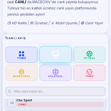
CANLI
saat
CANLI
'da MACBOXtv'de canlı yayınla buluşuyoruz.
Türkiye'nin en kaliteli ücretsiz canlı yayın platformunda
Tabi Spor 4
yerinizi şimdiden ayırın!
TA
CANLI
📺 HD Kalite | 🆓 Ücretsiz | 📱 Mobil Uyumlu | 🔴 Canlı Yayın
Tabi Spor 5
TA
CANLI
CANLI AKIŞ
Tabi Spor 6
TA
CANLI
Tabi Spor 7
TV
TA
TÜMÜ
FUTBOL
CANLI
Tabi Spor 8
TA
CANLI
BASKETBOL
VOLEYBOL
TENIS
Fb Tv
FB
CANLI
Cbc Sport
CB
CANLI