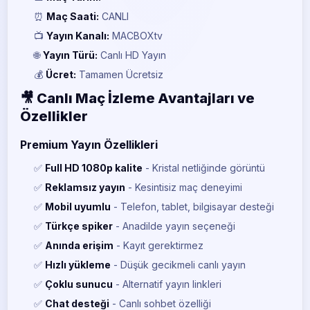
⏰
Maç Saati:
CANLI
📺
Yayın Kanalı:
MACBOXtv
🌐
Yayın Türü:
Canlı HD Yayın
💰
Ücret:
Tamamen Ücretsiz
🎥 Canlı Maç İzleme Avantajları ve
Özellikler
Premium Yayın Özellikleri
✅
Full HD 1080p kalite
- Kristal netliğinde görüntü
✅
Reklamsız yayın
- Kesintisiz maç deneyimi
✅
Mobil uyumlu
- Telefon, tablet, bilgisayar desteği
✅
Türkçe spiker
- Anadilde yayın seçeneği
✅
Anında erişim
- Kayıt gerektirmez
✅
Hızlı yükleme
- Düşük gecikmeli canlı yayın
✅
Çoklu sunucu
- Alternatif yayın linkleri
✅
Chat desteği
- Canlı sohbet özelliği