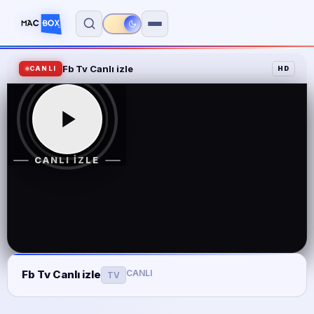
Fb Tv Canlı izle
TV Kanalları
CANLI
HD
A Spor
A2
CANLI İZLE
Atv
BeIN Sports 1
BeIN Sports 2
BeIN Sports 3
CANLI
Fb Tv Canlı izle
TV
BeIN Sports 4