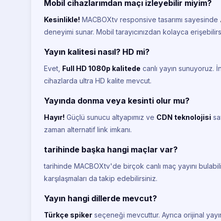
Mobil cihazlarımdan maçı izleyebilir miyim?
Kesinlikle!
MACBOXtv responsive tasarımı sayesinde
deneyimi sunar. Mobil tarayıcınızdan kolayca erişebilirs
Yayın kalitesi nasıl? HD mi?
Evet,
Full HD 1080p kalitede
canlı yayın sunuyoruz. İ
cihazlarda ultra HD kalite mevcut.
Yayında donma veya kesinti olur mu?
Hayır!
Güçlü sunucu altyapımız ve
CDN teknolojisi
say
zaman alternatif link imkanı.
tarihinde başka hangi maçlar var?
tarihinde MACBOXtv'de birçok canlı maç yayını bulabili
karşılaşmaları da takip edebilirsiniz.
Yayın hangi dillerde mevcut?
Türkçe spiker
seçeneği mevcuttur. Ayrıca orijinal yayın