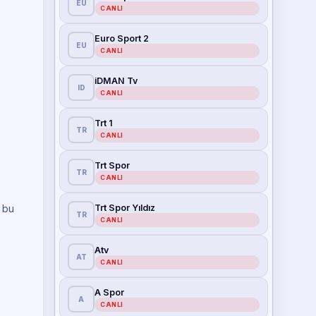
EU
CANLI
Euro Sport 2
EU
CANLI
iDMAN Tv
ID
CANLI
Trt 1
TR
CANLI
Trt Spor
TR
CANLI
Trt Spor Yıldız
 bu
TR
CANLI
Atv
AT
CANLI
A Spor
A
CANLI