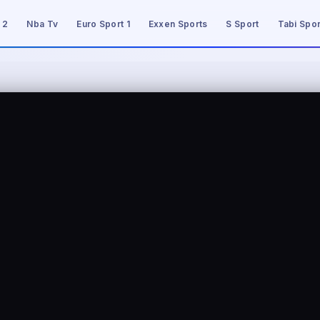
 2
Nba Tv
Euro Sport 1
Exxen Sports
S Sport
Tabi Spor