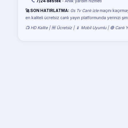
📞
7/24 destek
- Anlık yardım hizmeti
🚀 SON HATIRLATMA:
Gs Tv Canlı izle
maçını kaçırma
en kaliteli ücretsiz canlı yayın platformunda yerinizi şim
📺 HD Kalite | 🆓 Ücretsiz | 📱 Mobil Uyumlu | 🔴 Canlı 