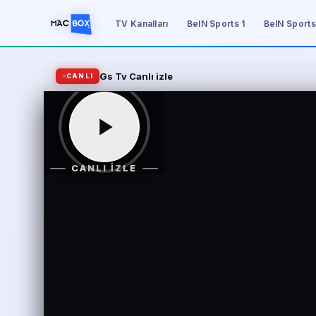
TV Kanalları
BeIN Sports 1
BeIN Sports
Gs Tv Canlı izle
CANLI
CANLI İZLE