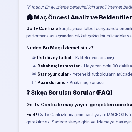
💡 İpucu: En iyi izleme deneyimi için stabil internet bağlan
🏟️ Maç Öncesi Analiz ve Beklentiler
Gs Tv Canlı izle
karşılaşması futbol dünyasında önemli
performansları açısından dikkat çekici bir mücadele va
Neden Bu Maçı İzlemelisiniz?
⚽
Üst düzey futbol
- Kaliteli oyun anlayışı
🔥
Rekabetçi atmosfer
- Heyecan dolu 90 dakika
🌟
Star oyuncular
- Yetenekli futbolcuların mücade
📈
Puan durumu
- Kritik maç sonucu
❓ Sıkça Sorulan Sorular (FAQ)
Gs Tv Canlı izle maç yayını gerçekten ücrets
Evet!
Gs Tv Canlı izle maçının canlı yayını MACBOXtv'
gerektirmez. Sadece siteye girin ve izlemeye başlayın