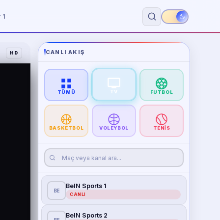
 1
CANLI AKIŞ
HD
TV
TÜMÜ
FUTBOL
BASKETBOL
VOLEYBOL
TENIS
BeIN Sports 1
BE
CANLI
BeIN Sports 2