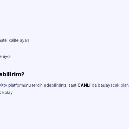
tik kalite ayarı
leniyor
ebilirim?
Xtv platformunu tercih edebilirsiniz.
saat
CANLI
'da başlayacak olan
k kolay: