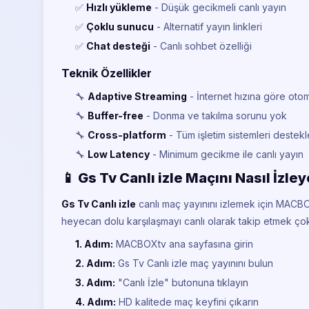
✅
Hızlı yükleme
- Düşük gecikmeli canlı yayın
✅
Çoklu sunucu
- Alternatif yayın linkleri
✅
Chat desteği
- Canlı sohbet özelliği
Teknik Özellikler
🔧
Adaptive Streaming
- İnternet hızına göre otoma
🔧
Buffer-free
- Donma ve takılma sorunu yok
🔧
Cross-platform
- Tüm işletim sistemleri destek
🔧
Low Latency
- Minimum gecikme ile canlı yayın
📱 Gs Tv Canlı izle Maçını Nasıl İzley
Gs Tv Canlı izle
canlı maç yayınını izlemek için MACBO
heyecan dolu karşılaşmayı canlı olarak takip etmek ço
1. Adım:
MACBOXtv ana sayfasına girin
2. Adım:
Gs Tv Canlı izle maç yayınını bulun
3. Adım:
"Canlı İzle" butonuna tıklayın
4. Adım:
HD kalitede maç keyfini çıkarın