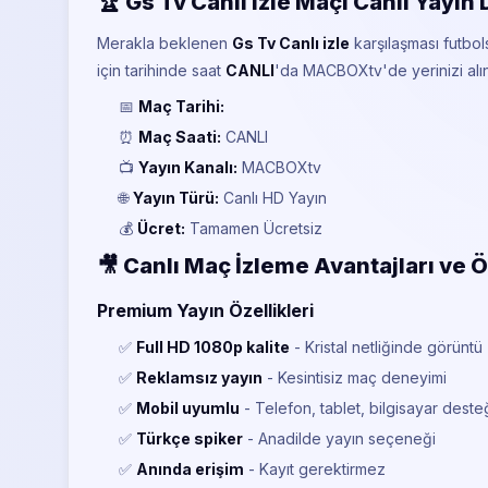
🏆 Gs Tv Canlı izle Maçı Canlı Yayın 
Merakla beklenen
Gs Tv Canlı izle
karşılaşması futbo
için
tarihinde saat
CANLI
'da MACBOXtv'de yerinizi alın
📅
Maç Tarihi:
⏰
Maç Saati:
CANLI
📺
Yayın Kanalı:
MACBOXtv
🌐
Yayın Türü:
Canlı HD Yayın
💰
Ücret:
Tamamen Ücretsiz
🎥 Canlı Maç İzleme Avantajları ve Ö
Premium Yayın Özellikleri
✅
Full HD 1080p kalite
- Kristal netliğinde görüntü
✅
Reklamsız yayın
- Kesintisiz maç deneyimi
✅
Mobil uyumlu
- Telefon, tablet, bilgisayar deste
✅
Türkçe spiker
- Anadilde yayın seçeneği
✅
Anında erişim
- Kayıt gerektirmez