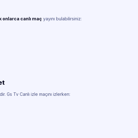
k onlarca canlı maç
yayını bulabilirsiniz:
et
ir. Gs Tv Canlı izle maçını izlerken: