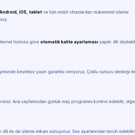
Android, iOS, tablet
ve tüm mobil cihazlardan mükemmel izleme
iniz.
nternet hızınıza göre
otomatik kalite ayarlaması
yapılır. 4K destekl
esinde kesintisiz yayın garantisi veriyoruz. Çoklu sunucu desteği il
rsiniz. Ana sayfamızdan günlük maç programını kontrol edebilir, diğe
 dili ile de izleme imkanı sunuyoruz. Ses ayarlarından tercih edebilirs