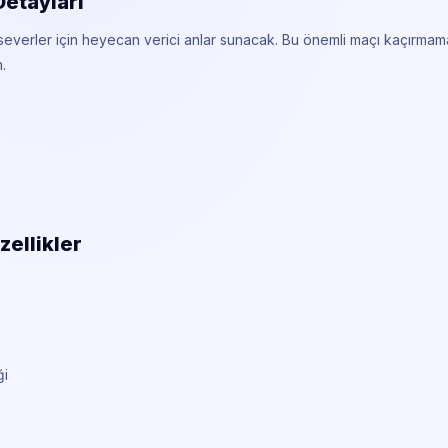
Detayları
lseverler için heyecan verici anlar sunacak. Bu önemli maçı kaçırma
.
zellikler
ği