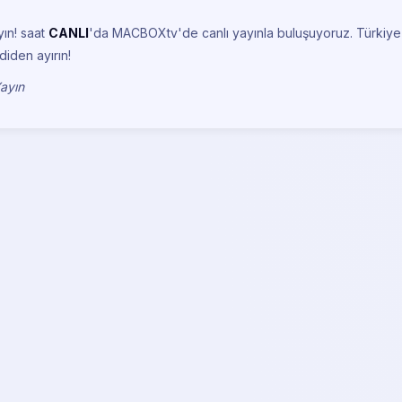
yın!
saat
CANLI
'da MACBOXtv'de canlı yayınla buluşuyoruz. Türkiye
diden ayırın!
Yayın