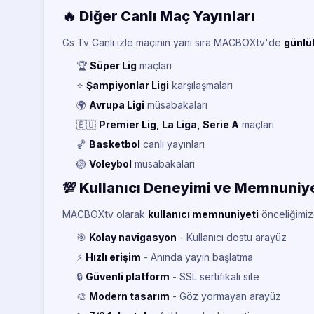
🔥 Diğer Canlı Maç Yayınları
Gs Tv Canlı izle maçının yanı sıra MACBOXtv'de
günlü
🏆
Süper Lig
maçları
⭐
Şampiyonlar Ligi
karşılaşmaları
🌍
Avrupa Ligi
müsabakaları
🇪🇺
Premier Lig, La Liga, Serie A
maçları
🏀
Basketbol
canlı yayınları
🏐
Voleybol
müsabakaları
💯 Kullanıcı Deneyimi ve Memnuniy
MACBOXtv olarak
kullanıcı memnuniyeti
önceliğimizd
🎯
Kolay navigasyon
- Kullanıcı dostu arayüz
⚡
Hızlı erişim
- Anında yayın başlatma
🔒
Güvenli platform
- SSL sertifikalı site
🎨
Modern tasarım
- Göz yormayan arayüz