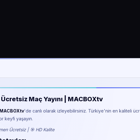
ite Ücretsiz Maç Yayını | MACBOXtv
MACBOXtv
'de canlı olarak izleyebilirsiniz. Türkiye'nin en kaliteli üc
or keyfi yaşayın.
en Ücretsiz | 🎯 HD Kalite