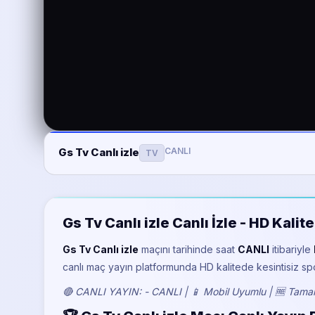
CANLI
Gs Tv Canlı izle
TV
Gs Tv Canlı izle Canlı İzle - HD Kal
Gs Tv Canlı izle
maçını
tarihinde saat
CANLI
itibariyle
canlı maç yayın platformunda HD kalitede kesintisiz sp
🔴 CANLI YAYIN: - CANLI | 📱 Mobil Uyumlu | 🆓 Tamam