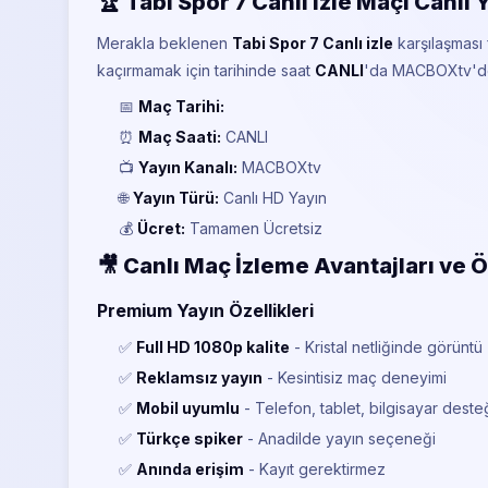
🏆 Tabi Spor 7 Canlı izle Maçı Canlı 
Merakla beklenen
Tabi Spor 7 Canlı izle
karşılaşması 
kaçırmamak için
tarihinde saat
CANLI
'da MACBOXtv'de 
📅
Maç Tarihi:
⏰
Maç Saati:
CANLI
📺
Yayın Kanalı:
MACBOXtv
🌐
Yayın Türü:
Canlı HD Yayın
💰
Ücret:
Tamamen Ücretsiz
🎥 Canlı Maç İzleme Avantajları ve Ö
Premium Yayın Özellikleri
✅
Full HD 1080p kalite
- Kristal netliğinde görüntü
✅
Reklamsız yayın
- Kesintisiz maç deneyimi
✅
Mobil uyumlu
- Telefon, tablet, bilgisayar deste
✅
Türkçe spiker
- Anadilde yayın seçeneği
✅
Anında erişim
- Kayıt gerektirmez