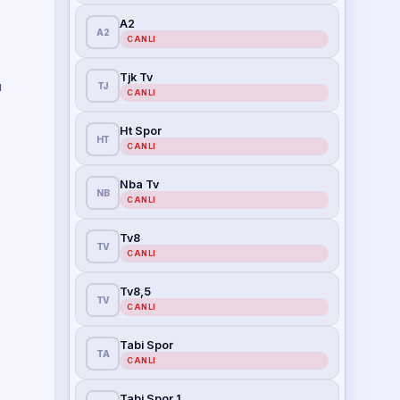
A2
A2
CANLI
Tjk Tv
u
TJ
CANLI
Ht Spor
HT
CANLI
Nba Tv
NB
CANLI
Tv8
TV
CANLI
Tv8,5
TV
CANLI
Tabi Spor
TA
CANLI
Tabi Spor 1