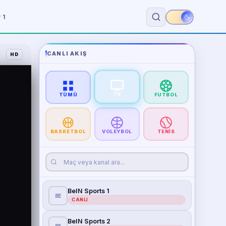
 1
CANLI AKIŞ
HD
TV
TÜMÜ
FUTBOL
BASKETBOL
VOLEYBOL
TENIS
BeIN Sports 1
BE
CANLI
BeIN Sports 2