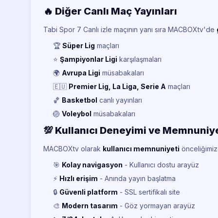
🔥 Diğer Canlı Maç Yayınları
Tabi Spor 7 Canlı izle maçının yanı sıra MACBOXtv'de
🏆
Süper Lig
maçları
⭐
Şampiyonlar Ligi
karşılaşmaları
🌍
Avrupa Ligi
müsabakaları
🇪🇺
Premier Lig, La Liga, Serie A
maçları
🏀
Basketbol
canlı yayınları
🏐
Voleybol
müsabakaları
💯 Kullanıcı Deneyimi ve Memnuniy
MACBOXtv olarak
kullanıcı memnuniyeti
önceliğimizd
🎯
Kolay navigasyon
- Kullanıcı dostu arayüz
⚡
Hızlı erişim
- Anında yayın başlatma
🔒
Güvenli platform
- SSL sertifikalı site
🎨
Modern tasarım
- Göz yormayan arayüz