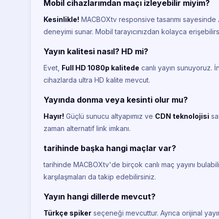
Mobil cihazlarımdan maçı izleyebilir miyim?
Kesinlikle!
MACBOXtv responsive tasarımı sayesinde
deneyimi sunar. Mobil tarayıcınızdan kolayca erişebilirs
Yayın kalitesi nasıl? HD mi?
Evet,
Full HD 1080p kalitede
canlı yayın sunuyoruz. İ
cihazlarda ultra HD kalite mevcut.
Yayında donma veya kesinti olur mu?
Hayır!
Güçlü sunucu altyapımız ve
CDN teknolojisi
say
zaman alternatif link imkanı.
tarihinde başka hangi maçlar var?
tarihinde MACBOXtv'de birçok canlı maç yayını bulabili
karşılaşmaları da takip edebilirsiniz.
Yayın hangi dillerde mevcut?
Türkçe spiker
seçeneği mevcuttur. Ayrıca orijinal yayın