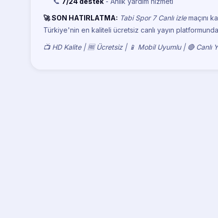
📞
7/24 destek
- Anlık yardım hizmeti
🚀 SON HATIRLATMA:
Tabi Spor 7 Canlı izle
maçını ka
Türkiye'nin en kaliteli ücretsiz canlı yayın platformunda
📺 HD Kalite | 🆓 Ücretsiz | 📱 Mobil Uyumlu | 🔴 Canlı 