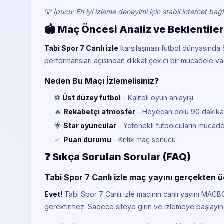
💡 İpucu: En iyi izleme deneyimi için stabil internet bağlan
🏟️ Maç Öncesi Analiz ve Beklentiler
Tabi Spor 7 Canlı izle
karşılaşması futbol dünyasında 
performansları açısından dikkat çekici bir mücadele va
Neden Bu Maçı İzlemelisiniz?
⚽
Üst düzey futbol
- Kaliteli oyun anlayışı
🔥
Rekabetçi atmosfer
- Heyecan dolu 90 dakika
🌟
Star oyuncular
- Yetenekli futbolcuların mücade
📈
Puan durumu
- Kritik maç sonucu
❓ Sıkça Sorulan Sorular (FAQ)
Tabi Spor 7 Canlı izle maç yayını gerçekten ü
Evet!
Tabi Spor 7 Canlı izle maçının canlı yayını MACB
gerektirmez. Sadece siteye girin ve izlemeye başlayın