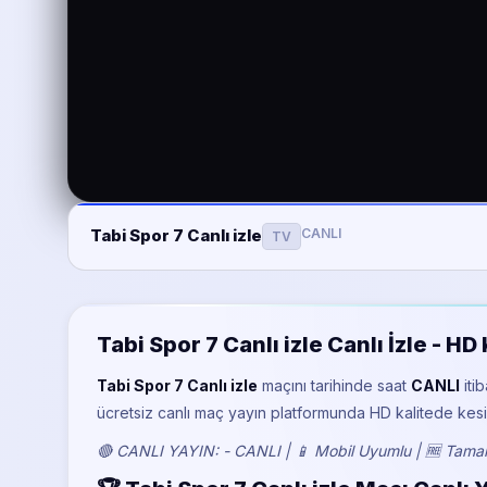
CANLI
Tabi Spor 7 Canlı izle
TV
Tabi Spor 7 Canlı izle Canlı İzle - 
Tabi Spor 7 Canlı izle
maçını
tarihinde saat
CANLI
iti
ücretsiz canlı maç yayın platformunda HD kalitede kesin
🔴 CANLI YAYIN: - CANLI | 📱 Mobil Uyumlu | 🆓 Tamam