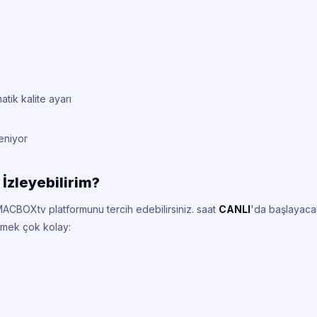
tik kalite ayarı
leniyor
 İzleyebilirim?
 MACBOXtv platformunu tercih edebilirsiniz.
saat
CANLI
'da başlayaca
etmek çok kolay: