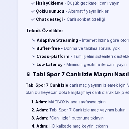
✅
Hızlı yükleme
- Düşük gecikmeli canlı yayın
✅
Çoklu sunucu
- Alternatif yayın linkleri
✅
Chat desteği
- Canlı sohbet özelliği
Teknik Özellikler
🔧
Adaptive Streaming
- İnternet hızına göre otoma
🔧
Buffer-free
- Donma ve takılma sorunu yok
🔧
Cross-platform
- Tüm işletim sistemleri destek
🔧
Low Latency
- Minimum gecikme ile canlı yayın
📱 Tabi Spor 7 Canlı izle Maçını Nasıl
Tabi Spor 7 Canlı izle
canlı maç yayınını izlemek için
olan bu heyecan dolu karşılaşmayı canlı olarak takip 
1. Adım:
MACBOXtv ana sayfasına girin
2. Adım:
Tabi Spor 7 Canlı izle maç yayınını bulun
3. Adım:
"Canlı İzle" butonuna tıklayın
4. Adım:
HD kalitede maç keyfini çıkarın