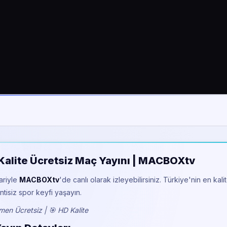
HD Kalite Ücretsiz Maç Yayını | MACBOXtv
bariyle
MACBOXtv
'de canlı olarak izleyebilirsiniz. Türkiye'nin en kalit
tisiz spor keyfi yaşayın.
en Ücretsiz | 🎯 HD Kalite