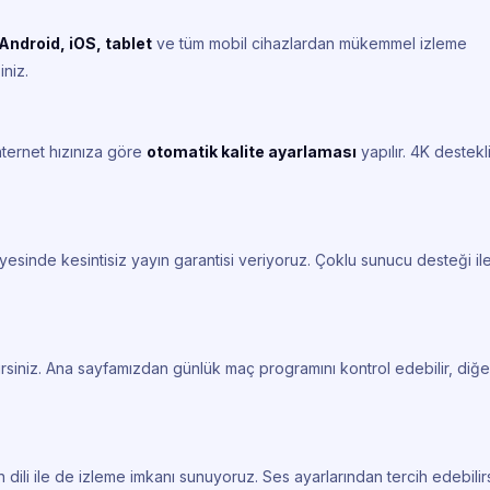
Android, iOS, tablet
ve tüm mobil cihazlardan mükemmel izleme
iniz.
nternet hızınıza göre
otomatik kalite ayarlaması
yapılır. 4K destekl
esinde kesintisiz yayın garantisi veriyoruz. Çoklu sunucu desteği il
rsiniz. Ana sayfamızdan günlük maç programını kontrol edebilir, diğe
 dili ile de izleme imkanı sunuyoruz. Ses ayarlarından tercih edebilirs