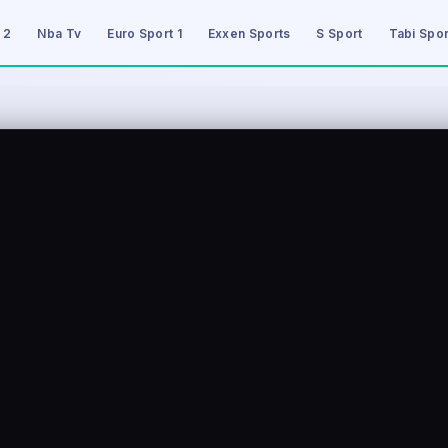
 2
Nba Tv
Euro Sport 1
Exxen Sports
S Sport
Tabi Spor