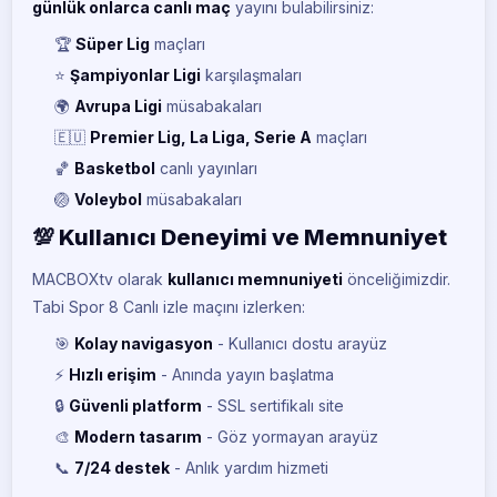
günlük onlarca canlı maç
yayını bulabilirsiniz:
Tjk Tv
🏆
Süper Lig
maçları
TJ
CANLI
⭐
Şampiyonlar Ligi
karşılaşmaları
🌍
Avrupa Ligi
müsabakaları
Ht Spor
HT
CANLI
🇪🇺
Premier Lig, La Liga, Serie A
maçları
🏀
Basketbol
canlı yayınları
Nba Tv
NB
CANLI
🏐
Voleybol
müsabakaları
💯 Kullanıcı Deneyimi ve Memnuniyet
Tv8
TV
CANLI
MACBOXtv olarak
kullanıcı memnuniyeti
önceliğimizdir.
Tabi Spor 8 Canlı izle maçını izlerken:
Tv8,5
TV
CANLI
🎯
Kolay navigasyon
- Kullanıcı dostu arayüz
⚡
Hızlı erişim
- Anında yayın başlatma
Tabi Spor
TA
CANLI
🔒
Güvenli platform
- SSL sertifikalı site
🎨
Modern tasarım
- Göz yormayan arayüz
Tabi Spor 1
TA
CANLI
📞
7/24 destek
- Anlık yardım hizmeti