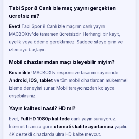
Tabi Spor 8 Canlı izle maç yayını gerçekten
Tivibu Spor 1
TI
ücretsiz mi?
CANLI
Evet!
Tabi Spor 8 Canlı izle maçının canlı yayını
Tivibu Spor 2
TI
MACBOXtv'de tamamen ücretsizdir. Herhangi bir kayıt,
CANLI
üyelik veya ödeme gerektirmez. Sadece siteye girin ve
Tivibu Spor 3
izlemeye başlayın.
TI
CANLI
Mobil cihazlarımdan maçı izleyebilir miyim?
Tivibu Spor 4
TI
Kesinlikle!
MACBOXtv responsive tasarımı sayesinde
CANLI
Android, iOS, tablet
ve tüm mobil cihazlardan mükemmel
Smart Spor 1
izleme deneyimi sunar. Mobil tarayıcınızdan kolayca
SM
CANLI
erişebilirsiniz.
Smart Spor 2
SM
Yayın kalitesi nasıl? HD mi?
CANLI
Evet,
Full HD 1080p kalitede
canlı yayın sunuyoruz.
Euro Sport 1
EU
İnternet hızınıza göre
otomatik kalite ayarlaması
yapılır.
CANLI
4K destekli cihazlarda ultra HD kalite mevcut.