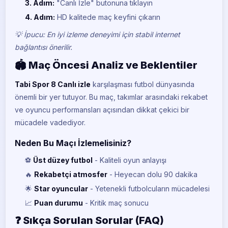
BeIN Sports 3
3. Adım:
"Canlı İzle" butonuna tıklayın
BE
CANLI
4. Adım:
HD kalitede maç keyfini çıkarın
BeIN Sports 4
💡 İpucu: En iyi izleme deneyimi için stabil internet
BE
CANLI
bağlantısı önerilir.
BeIN Sports 5
🏟️ Maç Öncesi Analiz ve Beklentiler
BE
CANLI
Tabi Spor 8 Canlı izle
karşılaşması futbol dünyasında
BeIN Sports Max 1
önemli bir yer tutuyor. Bu maç, takımlar arasındaki rekabet
BE
CANLI
ve oyuncu performansları açısından dikkat çekici bir
mücadele vadediyor.
BeIN Sports Max 2
BE
CANLI
Neden Bu Maçı İzlemelisiniz?
S Sport
S
⚽
Üst düzey futbol
- Kaliteli oyun anlayışı
CANLI
🔥
Rekabetçi atmosfer
- Heyecan dolu 90 dakika
S Sport 2
🌟
Star oyuncular
- Yetenekli futbolcuların mücadelesi
S
CANLI
📈
Puan durumu
- Kritik maç sonucu
Tivibu Spor
❓ Sıkça Sorulan Sorular (FAQ)
TI
CANLI