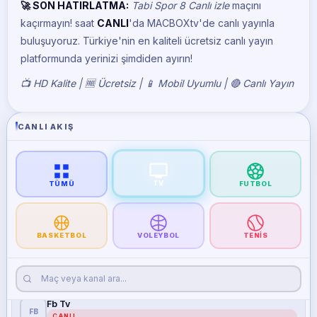
🚀 SON HATIRLATMA:
Tabi Spor 8 Canlı izle
maçını
Tabi Spor 2
TA
CANLI
kaçırmayın!
saat
CANLI
'da MACBOXtv'de canlı yayınla
buluşuyoruz. Türkiye'nin en kaliteli ücretsiz canlı yayın
Tabi Spor 3
platformunda yerinizi şimdiden ayırın!
TA
CANLI
📺 HD Kalite | 🆓 Ücretsiz | 📱 Mobil Uyumlu | 🔴 Canlı Yayın
Tabi Spor 4
TA
CANLI
CANLI AKIŞ
Tabi Spor 5
TA
CANLI
Tabi Spor 6
TV
TA
TÜMÜ
FUTBOL
CANLI
Tabi Spor 7
TA
CANLI
BASKETBOL
VOLEYBOL
TENIS
Tabi Spor 8
TA
CANLI
Fb Tv
FB
CANLI