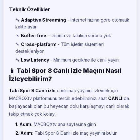
Teknik Özellikler
🔧
Adaptive Streaming
- İnternet hızına göre otomatik
kalite ayarı
🔧
Buffer-free
- Donma ve takılma sorunu yok
🔧
Cross-platform
- Tüm işletim sistemleri
destekleniyor
🔧
Low Latency
- Minimum gecikme ile canlı yayın
📱 Tabi Spor 8 Canlı izle Maçını Nasıl
İzleyebilirim?
Tabi Spor 8 Canlı izle
canlı maç yayınını izlemek için
MACBOXtv platformunu tercih edebilirsiniz.
saat
CANLI
'da
BeIN Sports 1
başlayacak olan bu heyecan dolu karşılaşmayı canlı olarak
BE
CANLI
takip etmek çok kolay:
BeIN Sports 2
1. Adım:
MACBOXtv ana sayfasına girin
BE
CANLI
2. Adım:
Tabi Spor 8 Canlı izle maç yayınını bulun