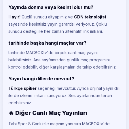
Euro Sport 2
EU
Yayında donma veya kesinti olur mu?
CANLI
Hayır!
Güçlü sunucu altyapımız ve
CDN teknolojisi
iDMAN Tv
ID
sayesinde kesintisiz yayın garantisi veriyoruz. Çoklu
CANLI
sunucu desteği ile her zaman alternatif link imkanı.
Trt 1
TR
CANLI
tarihinde başka hangi maçlar var?
tarihinde MACBOXtv'de birçok canlı maç yayını
Trt Spor
TR
CANLI
bulabilirsiniz. Ana sayfamızdan günlük maç programını
kontrol edebilir, diğer karşılaşmaları da takip edebilirsiniz.
Trt Spor Yıldız
TR
CANLI
Yayın hangi dillerde mevcut?
Türkçe spiker
seçeneği mevcuttur. Ayrıca orijinal yayın dili
Atv
AT
CANLI
ile de izleme imkanı sunuyoruz. Ses ayarlarından tercih
edebilirsiniz.
A Spor
A
CANLI
🔥 Diğer Canlı Maç Yayınları
A2
Tabi Spor 8 Canlı izle maçının yanı sıra MACBOXtv'de
A2
CANLI