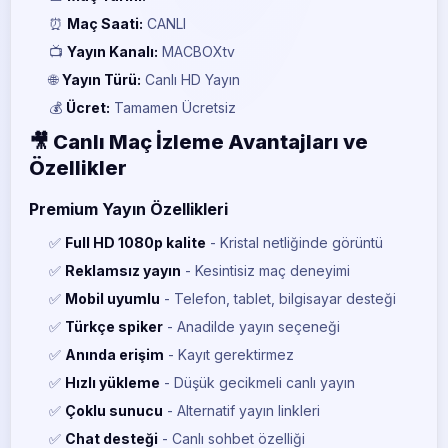
⏰
Maç Saati:
CANLI
📺
Yayın Kanalı:
MACBOXtv
🌐
Yayın Türü:
Canlı HD Yayın
💰
Ücret:
Tamamen Ücretsiz
🎥 Canlı Maç İzleme Avantajları ve
Özellikler
Premium Yayın Özellikleri
✅
Full HD 1080p kalite
- Kristal netliğinde görüntü
✅
Reklamsız yayın
- Kesintisiz maç deneyimi
✅
Mobil uyumlu
- Telefon, tablet, bilgisayar desteği
✅
Türkçe spiker
- Anadilde yayın seçeneği
✅
Anında erişim
- Kayıt gerektirmez
✅
Hızlı yükleme
- Düşük gecikmeli canlı yayın
✅
Çoklu sunucu
- Alternatif yayın linkleri
✅
Chat desteği
- Canlı sohbet özelliği