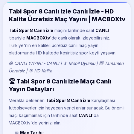
BeIN Sports 5
Tabi Spor 8 Canlı izle Canlı İzle - HD
Kalite Ücretsiz Maç Yayını | MACBOXtv
Tabi Spor 8 Canlı izle
maçını
tarihinde saat
CANLI
itibariyle
MACBOXtv
'de canlı olarak izleyebilirsiniz.
Türkiye'nin en kaliteli ücretsiz canlı maç yayın
platformunda HD kalitede kesintisiz spor keyfi yaşayın.
🔴 CANLI YAYIN: - CANLI | 📱 Mobil Uyumlu | 🆓 Tamamen
Ücretsiz | 🎯 HD Kalite
🏆 Tabi Spor 8 Canlı izle Maçı Canlı
Yayın Detayları
Merakla beklenen
Tabi Spor 8 Canlı izle
karşılaşması
futbolseverler için heyecan verici anlar sunacak. Bu önemli
maçı kaçırmamak için
tarihinde saat
CANLI
'da
MACBOXtv'de yerinizi alın.
📅
Maç Tarihi: