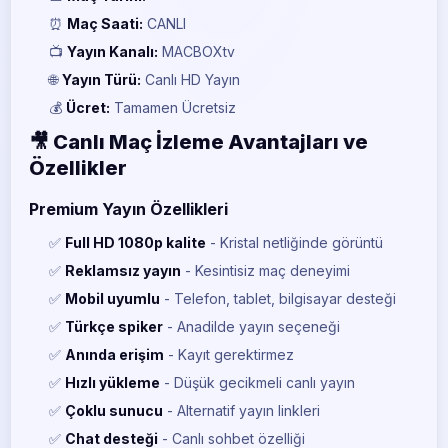
⏰
Maç Saati:
CANLI
📺
Yayın Kanalı:
MACBOXtv
🌐
Yayın Türü:
Canlı HD Yayın
💰
Ücret:
Tamamen Ücretsiz
🎥 Canlı Maç İzleme Avantajları ve
Özellikler
Premium Yayın Özellikleri
✅
Full HD 1080p kalite
- Kristal netliğinde görüntü
✅
Reklamsız yayın
- Kesintisiz maç deneyimi
✅
Mobil uyumlu
- Telefon, tablet, bilgisayar desteği
✅
Türkçe spiker
- Anadilde yayın seçeneği
✅
Anında erişim
- Kayıt gerektirmez
✅
Hızlı yükleme
- Düşük gecikmeli canlı yayın
✅
Çoklu sunucu
- Alternatif yayın linkleri
✅
Chat desteği
- Canlı sohbet özelliği