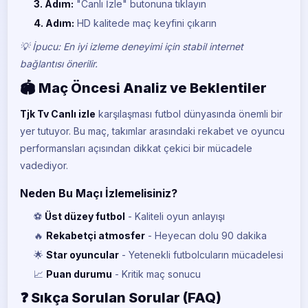
3. Adım:
"Canlı İzle" butonuna tıklayın
4. Adım:
HD kalitede maç keyfini çıkarın
💡 İpucu: En iyi izleme deneyimi için stabil internet
bağlantısı önerilir.
🏟️ Maç Öncesi Analiz ve Beklentiler
Tjk Tv Canlı izle
karşılaşması futbol dünyasında önemli bir
yer tutuyor. Bu maç, takımlar arasındaki rekabet ve oyuncu
performansları açısından dikkat çekici bir mücadele
vadediyor.
Neden Bu Maçı İzlemelisiniz?
⚽
Üst düzey futbol
- Kaliteli oyun anlayışı
🔥
Rekabetçi atmosfer
- Heyecan dolu 90 dakika
🌟
Star oyuncular
- Yetenekli futbolcuların mücadelesi
📈
Puan durumu
- Kritik maç sonucu
❓ Sıkça Sorulan Sorular (FAQ)