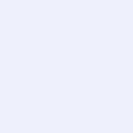
CANLI
Tabi Spor 5
TA
CANLI
Tabi Spor 6
TA
CANLI
Tabi Spor 7
TA
CANLI
Tabi Spor 8
TA
CANLI
Fb Tv
FB
CANLI
Cbc Sport
CB
CANLI
Gs Tv
GS
CANLI