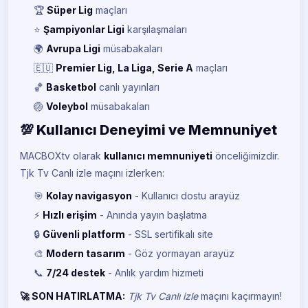
Tivibu Spor 3
🏆
Süper Lig
maçları
TI
CANLI
⭐
Şampiyonlar Ligi
karşılaşmaları
🌍
Avrupa Ligi
müsabakaları
Tivibu Spor 4
TI
CANLI
🇪🇺
Premier Lig, La Liga, Serie A
maçları
🏀
Basketbol
canlı yayınları
Smart Spor 1
SM
CANLI
🏐
Voleybol
müsabakaları
💯 Kullanıcı Deneyimi ve Memnuniyet
Smart Spor 2
SM
CANLI
MACBOXtv olarak
kullanıcı memnuniyeti
önceliğimizdir.
Tjk Tv Canlı izle maçını izlerken:
Euro Sport 1
EU
CANLI
🎯
Kolay navigasyon
- Kullanıcı dostu arayüz
⚡
Hızlı erişim
- Anında yayın başlatma
Euro Sport 2
EU
CANLI
🔒
Güvenli platform
- SSL sertifikalı site
🎨
Modern tasarım
- Göz yormayan arayüz
iDMAN Tv
ID
CANLI
📞
7/24 destek
- Anlık yardım hizmeti
🚀 SON HATIRLATMA:
Tjk Tv Canlı izle
maçını kaçırmayın!
Trt 1
TR