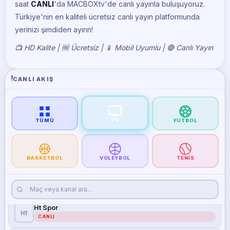
CANLI
saat
CANLI
'da MACBOXtv'de canlı yayınla buluşuyoruz.
Türkiye'nin en kaliteli ücretsiz canlı yayın platformunda
Trt Spor
yerinizi şimdiden ayırın!
TR
CANLI
📺 HD Kalite | 🆓 Ücretsiz | 📱 Mobil Uyumlu | 🔴 Canlı Yayın
Trt Spor Yıldız
TR
CANLI
CANLI AKIŞ
Atv
AT
CANLI
A Spor
TV
A
TÜMÜ
FUTBOL
CANLI
A2
A2
CANLI
BASKETBOL
VOLEYBOL
TENIS
Tjk Tv
TJ
CANLI
Ht Spor
HT
CANLI