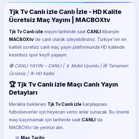
BeIN Sports 5
Tjk Tv Canlı izle Canlı İzle - HD Kalite
Ücretsiz Maç Yayını | MACBOXtv
Tjk Tv Canlı izle
maçını
tarihinde saat
CANLI
itibariyle
MACBOXtv
'de canlı olarak izleyebilirsiniz. Türkiye'nin en
kaliteli ücretsiz canlı maç yayın platformunda HD kalitede
kesintisiz spor keyfi yaşayın.
🔴 CANLI YAYIN: - CANLI | 📱 Mobil Uyumlu | 🆓 Tamamen
Ücretsiz | 🎯 HD Kalite
🏆 Tjk Tv Canlı izle Maçı Canlı Yayın
Detayları
Merakla beklenen
Tjk Tv Canlı izle
karşılaşması
futbolseverler için heyecan verici anlar sunacak. Bu önemli
maçı kaçırmamak için
tarihinde saat
CANLI
'da
MACBOXtv'de yerinizi alın.
📅
Maç Tarihi: