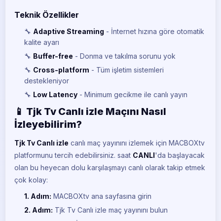
Teknik Özellikler
🔧
Adaptive Streaming
- İnternet hızına göre otomatik
kalite ayarı
🔧
Buffer-free
- Donma ve takılma sorunu yok
🔧
Cross-platform
- Tüm işletim sistemleri
destekleniyor
🔧
Low Latency
- Minimum gecikme ile canlı yayın
📱 Tjk Tv Canlı izle Maçını Nasıl
İzleyebilirim?
Tjk Tv Canlı izle
canlı maç yayınını izlemek için MACBOXtv
platformunu tercih edebilirsiniz.
saat
CANLI
'da başlayacak
olan bu heyecan dolu karşılaşmayı canlı olarak takip etmek
çok kolay:
1. Adım:
MACBOXtv ana sayfasına girin
2. Adım:
Tjk Tv Canlı izle maç yayınını bulun