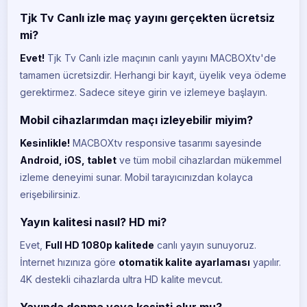
Tjk Tv Canlı izle maç yayını gerçekten ücretsiz
mi?
Evet!
Tjk Tv Canlı izle maçının canlı yayını MACBOXtv'de
tamamen ücretsizdir. Herhangi bir kayıt, üyelik veya ödeme
gerektirmez. Sadece siteye girin ve izlemeye başlayın.
Mobil cihazlarımdan maçı izleyebilir miyim?
BeIN Sports 1
BE
Kesinlikle!
MACBOXtv responsive tasarımı sayesinde
CANLI
Android, iOS, tablet
ve tüm mobil cihazlardan mükemmel
BeIN Sports 2
izleme deneyimi sunar. Mobil tarayıcınızdan kolayca
BE
CANLI
erişebilirsiniz.
BeIN Sports 3
BE
Yayın kalitesi nasıl? HD mi?
CANLI
Evet,
Full HD 1080p kalitede
canlı yayın sunuyoruz.
BeIN Sports 4
BE
İnternet hızınıza göre
otomatik kalite ayarlaması
yapılır.
CANLI
4K destekli cihazlarda ultra HD kalite mevcut.
BeIN Sports 5
BE
Yayında donma veya kesinti olur mu?
CANLI