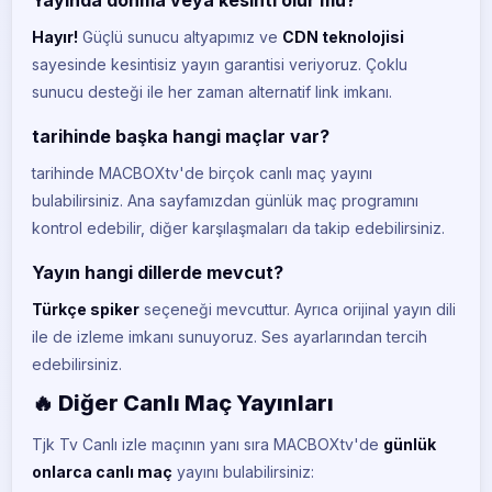
Hayır!
Güçlü sunucu altyapımız ve
CDN teknolojisi
BeIN Sports Max 1
BE
sayesinde kesintisiz yayın garantisi veriyoruz. Çoklu
CANLI
sunucu desteği ile her zaman alternatif link imkanı.
BeIN Sports Max 2
BE
CANLI
tarihinde başka hangi maçlar var?
tarihinde MACBOXtv'de birçok canlı maç yayını
S Sport
S
CANLI
bulabilirsiniz. Ana sayfamızdan günlük maç programını
kontrol edebilir, diğer karşılaşmaları da takip edebilirsiniz.
S Sport 2
S
CANLI
Yayın hangi dillerde mevcut?
Türkçe spiker
seçeneği mevcuttur. Ayrıca orijinal yayın dili
Tivibu Spor
TI
CANLI
ile de izleme imkanı sunuyoruz. Ses ayarlarından tercih
edebilirsiniz.
Tivibu Spor 1
TI
CANLI
🔥 Diğer Canlı Maç Yayınları
Tivibu Spor 2
Tjk Tv Canlı izle maçının yanı sıra MACBOXtv'de
günlük
TI
CANLI
onlarca canlı maç
yayını bulabilirsiniz: