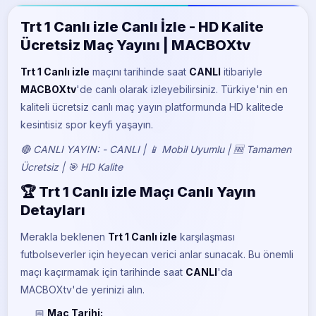
BeIN Sports 5
Trt 1 Canlı izle Canlı İzle - HD Kalite
Ücretsiz Maç Yayını | MACBOXtv
Trt 1 Canlı izle
maçını
tarihinde saat
CANLI
itibariyle
MACBOXtv
'de canlı olarak izleyebilirsiniz. Türkiye'nin en
kaliteli ücretsiz canlı maç yayın platformunda HD kalitede
kesintisiz spor keyfi yaşayın.
🔴 CANLI YAYIN: - CANLI | 📱 Mobil Uyumlu | 🆓 Tamamen
Ücretsiz | 🎯 HD Kalite
🏆 Trt 1 Canlı izle Maçı Canlı Yayın
Detayları
Merakla beklenen
Trt 1 Canlı izle
karşılaşması
futbolseverler için heyecan verici anlar sunacak. Bu önemli
maçı kaçırmamak için
tarihinde saat
CANLI
'da
MACBOXtv'de yerinizi alın.
📅
Maç Tarihi: