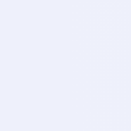
TA
CANLI
Tabi Spor 7
TA
CANLI
Tabi Spor 8
TA
CANLI
Fb Tv
FB
CANLI
Cbc Sport
CB
CANLI
Gs Tv
GS
CANLI
Sports Tv
SP
CANLI
Exxen Tv
EX
CANLI