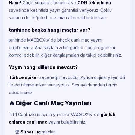
Hayır!
Güçlü sunucu altyapımız ve
CDN teknolojisi
sayesinde kesintisiz yayın garantisi veriyoruz. Çoklu
sunucu desteği ile her zaman alternatif link imkanı.
BeIN Sports 1
BE
CANLI
tarihinde başka hangi maçlar var?
tarihinde MACBOXtv'de birçok canlı maç yayını
BeIN Sports 2
BE
CANLI
bulabilirsiniz. Ana sayfamızdan günlük maç programını
kontrol edebilir, diğer karşılaşmaları da takip edebilirsiniz.
BeIN Sports 3
BE
CANLI
Yayın hangi dillerde mevcut?
Türkçe spiker
seçeneği mevcuttur. Ayrıca orijinal yayın dili
BeIN Sports 4
BE
CANLI
ile de izleme imkanı sunuyoruz. Ses ayarlarından tercih
edebilirsiniz.
BeIN Sports 5
BE
CANLI
🔥 Diğer Canlı Maç Yayınları
BeIN Sports Max 1
Trt 1 Canlı izle maçının yanı sıra MACBOXtv'de
günlük
BE
CANLI
onlarca canlı maç
yayını bulabilirsiniz:
BeIN Sports Max 2
🏆
Süper Lig
maçları
BE