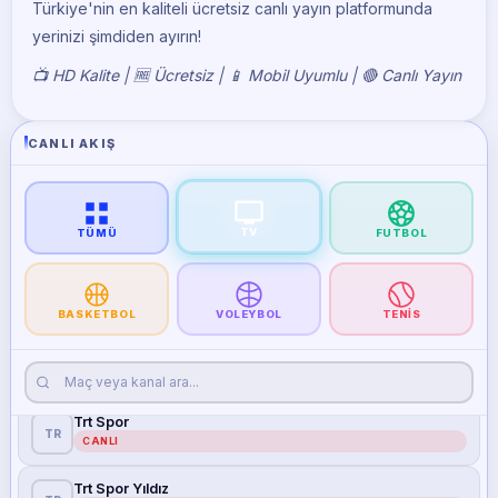
Türkiye'nin en kaliteli ücretsiz canlı yayın platformunda
Smart Spor 1
yerinizi şimdiden ayırın!
SM
CANLI
📺 HD Kalite | 🆓 Ücretsiz | 📱 Mobil Uyumlu | 🔴 Canlı Yayın
Smart Spor 2
SM
CANLI
CANLI AKIŞ
Euro Sport 1
EU
CANLI
Euro Sport 2
TV
EU
TÜMÜ
FUTBOL
CANLI
iDMAN Tv
ID
CANLI
BASKETBOL
VOLEYBOL
TENIS
Trt 1
TR
CANLI
Trt Spor
TR
CANLI
Trt Spor Yıldız