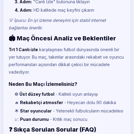
3. Adım:
"Canlı İzle" butonuna tıklayın
4. Adım:
HD kalitede maç keyfini çıkarın
💡 İpucu: En iyi izleme deneyimi için stabil internet
bağlantısı önerilir.
🏟️ Maç Öncesi Analiz ve Beklentiler
Trt 1 Canlı izle
karşılaşması futbol dünyasında önemli bir
yer tutuyor. Bu maç, takımlar arasındaki rekabet ve oyuncu
performansları açısından dikkat çekici bir mücadele
vadediyor.
Neden Bu Maçı İzlemelisiniz?
⚽
Üst düzey futbol
- Kaliteli oyun anlayışı
🔥
Rekabetçi atmosfer
- Heyecan dolu 90 dakika
🌟
Star oyuncular
- Yetenekli futbolcuların mücadelesi
📈
Puan durumu
- Kritik maç sonucu
❓ Sıkça Sorulan Sorular (FAQ)