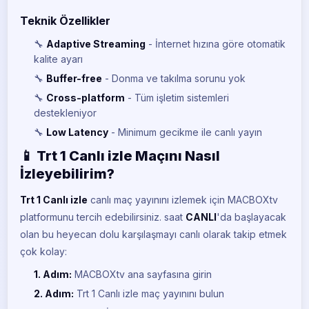
Teknik Özellikler
🔧
Adaptive Streaming
- İnternet hızına göre otomatik
kalite ayarı
🔧
Buffer-free
- Donma ve takılma sorunu yok
🔧
Cross-platform
- Tüm işletim sistemleri
destekleniyor
🔧
Low Latency
- Minimum gecikme ile canlı yayın
📱 Trt 1 Canlı izle Maçını Nasıl
İzleyebilirim?
Trt 1 Canlı izle
canlı maç yayınını izlemek için MACBOXtv
platformunu tercih edebilirsiniz.
saat
CANLI
'da başlayacak
olan bu heyecan dolu karşılaşmayı canlı olarak takip etmek
çok kolay:
1. Adım:
MACBOXtv ana sayfasına girin
2. Adım:
Trt 1 Canlı izle maç yayınını bulun