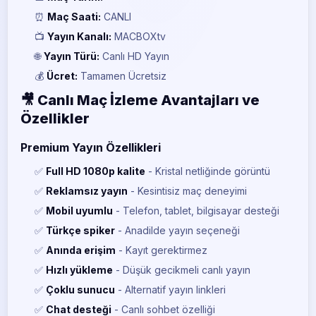
⏰
Maç Saati:
CANLI
📺
Yayın Kanalı:
MACBOXtv
🌐
Yayın Türü:
Canlı HD Yayın
💰
Ücret:
Tamamen Ücretsiz
🎥 Canlı Maç İzleme Avantajları ve
Özellikler
Premium Yayın Özellikleri
✅
Full HD 1080p kalite
- Kristal netliğinde görüntü
✅
Reklamsız yayın
- Kesintisiz maç deneyimi
✅
Mobil uyumlu
- Telefon, tablet, bilgisayar desteği
✅
Türkçe spiker
- Anadilde yayın seçeneği
✅
Anında erişim
- Kayıt gerektirmez
✅
Hızlı yükleme
- Düşük gecikmeli canlı yayın
✅
Çoklu sunucu
- Alternatif yayın linkleri
✅
Chat desteği
- Canlı sohbet özelliği