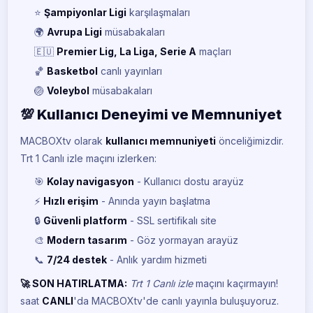
CANLI
⭐
Şampiyonlar Ligi
karşılaşmaları
🌍
Avrupa Ligi
müsabakaları
S Sport
S
CANLI
🇪🇺
Premier Lig, La Liga, Serie A
maçları
🏀
Basketbol
canlı yayınları
S Sport 2
S
CANLI
🏐
Voleybol
müsabakaları
💯 Kullanıcı Deneyimi ve Memnuniyet
Tivibu Spor
TI
CANLI
MACBOXtv olarak
kullanıcı memnuniyeti
önceliğimizdir.
Trt 1 Canlı izle maçını izlerken:
Tivibu Spor 1
TI
CANLI
🎯
Kolay navigasyon
- Kullanıcı dostu arayüz
⚡
Hızlı erişim
- Anında yayın başlatma
Tivibu Spor 2
TI
CANLI
🔒
Güvenli platform
- SSL sertifikalı site
🎨
Modern tasarım
- Göz yormayan arayüz
Tivibu Spor 3
TI
CANLI
📞
7/24 destek
- Anlık yardım hizmeti
🚀 SON HATIRLATMA:
Trt 1 Canlı izle
maçını kaçırmayın!
Tivibu Spor 4
TI
CANLI
saat
CANLI
'da MACBOXtv'de canlı yayınla buluşuyoruz.