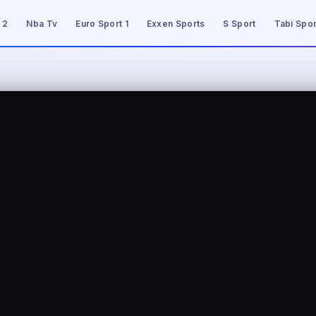
 2
Nba Tv
Euro Sport 1
Exxen Sports
S Sport
Tabi Spor