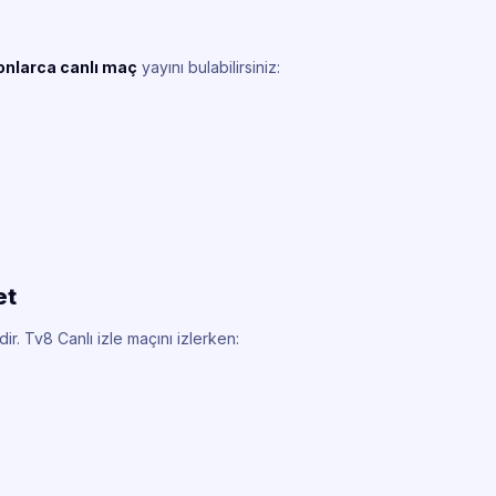
onlarca canlı maç
yayını bulabilirsiniz:
et
ir. Tv8 Canlı izle maçını izlerken: