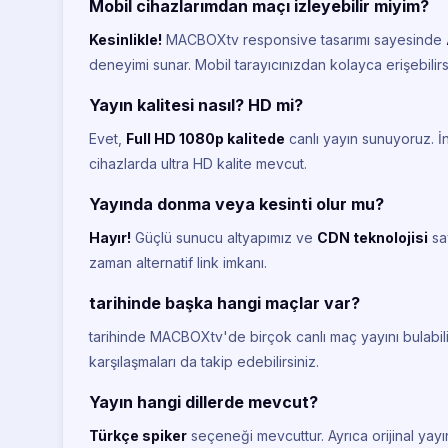
Mobil cihazlarımdan maçı izleyebilir miyim?
Kesinlikle!
MACBOXtv responsive tasarımı sayesinde
deneyimi sunar. Mobil tarayıcınızdan kolayca erişebilirs
Yayın kalitesi nasıl? HD mi?
Evet,
Full HD 1080p kalitede
canlı yayın sunuyoruz. İ
cihazlarda ultra HD kalite mevcut.
Yayında donma veya kesinti olur mu?
Hayır!
Güçlü sunucu altyapımız ve
CDN teknolojisi
say
zaman alternatif link imkanı.
tarihinde başka hangi maçlar var?
tarihinde MACBOXtv'de birçok canlı maç yayını bulabili
karşılaşmaları da takip edebilirsiniz.
Yayın hangi dillerde mevcut?
Türkçe spiker
seçeneği mevcuttur. Ayrıca orijinal yayın