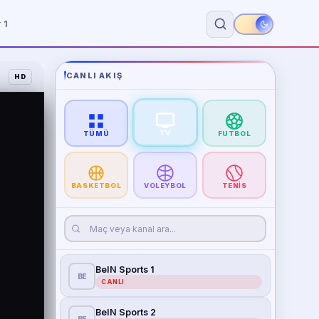
 1
CANLI AKIŞ
HD
TV
TÜMÜ
FUTBOL
BASKETBOL
VOLEYBOL
TENIS
BeIN Sports 1
BE
CANLI
BeIN Sports 2