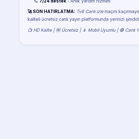
📞
7/24 destek
- Anlık yardım hizmeti
🚀 SON HATIRLATMA:
Tv8 Canlı izle
maçını kaçırmayı
kaliteli ücretsiz canlı yayın platformunda yerinizi şimdid
📺 HD Kalite | 🆓 Ücretsiz | 📱 Mobil Uyumlu | 🔴 Canlı 