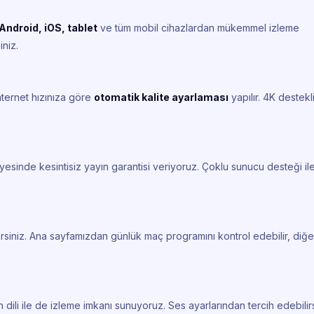
Android, iOS, tablet
ve tüm mobil cihazlardan mükemmel izleme
iniz.
nternet hızınıza göre
otomatik kalite ayarlaması
yapılır. 4K destekl
esinde kesintisiz yayın garantisi veriyoruz. Çoklu sunucu desteği il
rsiniz. Ana sayfamızdan günlük maç programını kontrol edebilir, diğe
 dili ile de izleme imkanı sunuyoruz. Ses ayarlarından tercih edebilirs