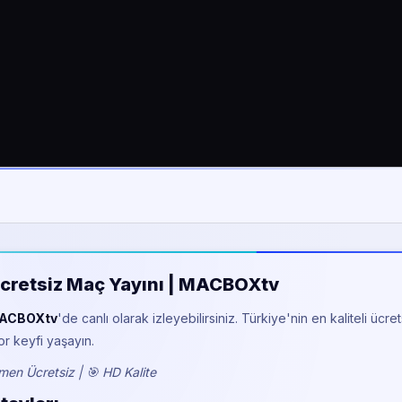
e Ücretsiz Maç Yayını | MACBOXtv
ACBOXtv
'de canlı olarak izleyebilirsiniz. Türkiye'nin en kaliteli ücret
or keyfi yaşayın.
en Ücretsiz | 🎯 HD Kalite