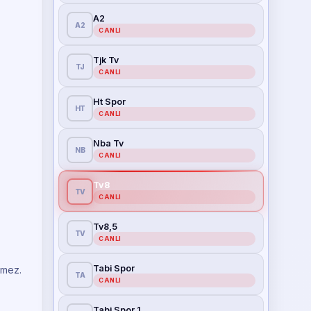
A2
A2
CANLI
Tjk Tv
TJ
CANLI
Ht Spor
HT
CANLI
Nba Tv
NB
CANLI
Tv8
TV
CANLI
Tv8,5
TV
CANLI
Tabi Spor
rmez.
TA
CANLI
Tabi Spor 1