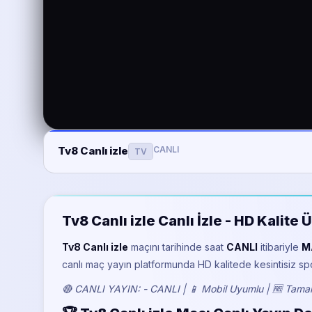
CANLI
Tv8 Canlı izle
TV
Tv8 Canlı izle Canlı İzle - HD Kalit
Tv8 Canlı izle
maçını
tarihinde saat
CANLI
itibariyle
M
canlı maç yayın platformunda HD kalitede kesintisiz sp
🔴 CANLI YAYIN: - CANLI | 📱 Mobil Uyumlu | 🆓 Tamam