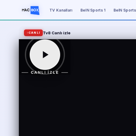
TV Kanalları
BeIN Sports 1
BeIN Sports
Tv8 Canlı izle
CANLI
CANLI İZLE