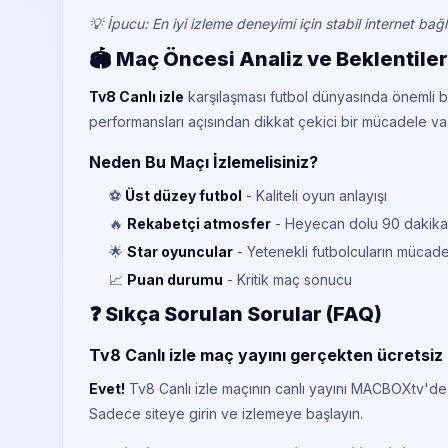
💡 İpucu: En iyi izleme deneyimi için stabil internet bağlan
🏟️ Maç Öncesi Analiz ve Beklentiler
Tv8 Canlı izle
karşılaşması futbol dünyasında önemli b
performansları açısından dikkat çekici bir mücadele va
Neden Bu Maçı İzlemelisiniz?
⚽
Üst düzey futbol
- Kaliteli oyun anlayışı
🔥
Rekabetçi atmosfer
- Heyecan dolu 90 dakika
🌟
Star oyuncular
- Yetenekli futbolcuların mücade
📈
Puan durumu
- Kritik maç sonucu
❓ Sıkça Sorulan Sorular (FAQ)
Tv8 Canlı izle maç yayını gerçekten ücretsiz
Evet!
Tv8 Canlı izle maçının canlı yayını MACBOXtv'de
Sadece siteye girin ve izlemeye başlayın.