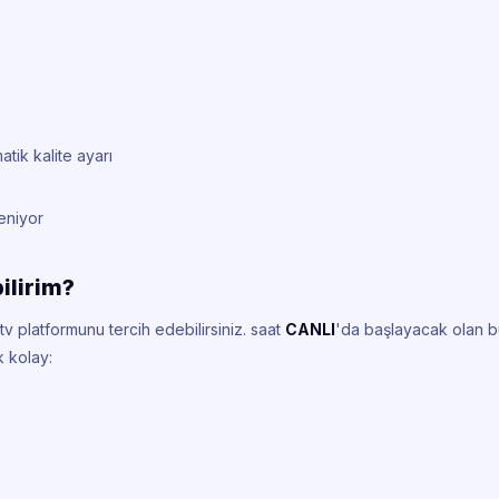
tik kalite ayarı
leniyor
bilirim?
v platformunu tercih edebilirsiniz.
saat
CANLI
'da başlayacak olan b
k kolay: