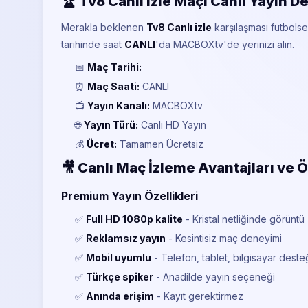
🏆 Tv8 Canlı izle Maçı Canlı Yayın De
Merakla beklenen
Tv8 Canlı izle
karşılaşması futbolse
tarihinde saat
CANLI
'da MACBOXtv'de yerinizi alın.
📅
Maç Tarihi:
⏰
Maç Saati:
CANLI
📺
Yayın Kanalı:
MACBOXtv
🌐
Yayın Türü:
Canlı HD Yayın
💰
Ücret:
Tamamen Ücretsiz
🎥 Canlı Maç İzleme Avantajları ve Ö
Premium Yayın Özellikleri
✅
Full HD 1080p kalite
- Kristal netliğinde görüntü
✅
Reklamsız yayın
- Kesintisiz maç deneyimi
✅
Mobil uyumlu
- Telefon, tablet, bilgisayar deste
✅
Türkçe spiker
- Anadilde yayın seçeneği
✅
Anında erişim
- Kayıt gerektirmez