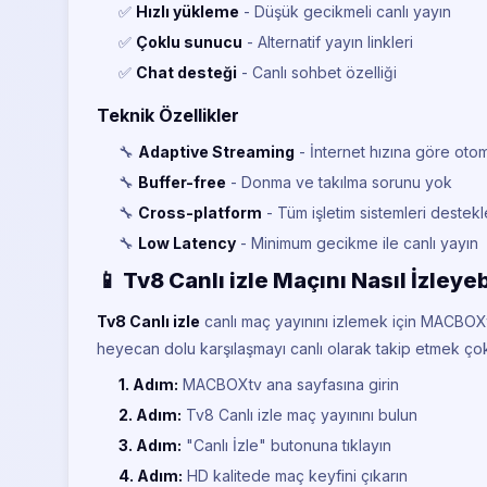
✅
Hızlı yükleme
- Düşük gecikmeli canlı yayın
✅
Çoklu sunucu
- Alternatif yayın linkleri
✅
Chat desteği
- Canlı sohbet özelliği
Teknik Özellikler
🔧
Adaptive Streaming
- İnternet hızına göre otoma
🔧
Buffer-free
- Donma ve takılma sorunu yok
🔧
Cross-platform
- Tüm işletim sistemleri destek
🔧
Low Latency
- Minimum gecikme ile canlı yayın
📱 Tv8 Canlı izle Maçını Nasıl İzleye
Tv8 Canlı izle
canlı maç yayınını izlemek için MACBOXt
heyecan dolu karşılaşmayı canlı olarak takip etmek ço
1. Adım:
MACBOXtv ana sayfasına girin
2. Adım:
Tv8 Canlı izle maç yayınını bulun
3. Adım:
"Canlı İzle" butonuna tıklayın
4. Adım:
HD kalitede maç keyfini çıkarın