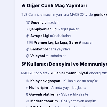
🔥 Diğer Canlı Maç Yayınları
Tv8 Canlı izle maçının yanı sıra MACBOXtv'de
günlük 
🏆
Süper Lig
maçları
⭐
Şampiyonlar Ligi
karşılaşmaları
🌍
Avrupa Ligi
müsabakaları
🇪🇺
Premier Lig, La Liga, Serie A
maçları
🏀
Basketbol
canlı yayınları
🏐
Voleybol
müsabakaları
💯 Kullanıcı Deneyimi ve Memnuniy
MACBOXtv olarak
kullanıcı memnuniyeti
önceliğimizd
🎯
Kolay navigasyon
- Kullanıcı dostu arayüz
⚡
Hızlı erişim
- Anında yayın başlatma
🔒
Güvenli platform
- SSL sertifikalı site
🎨
Modern tasarım
- Göz yormayan arayüz