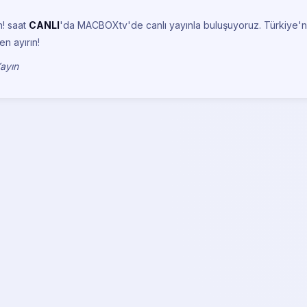
n!
saat
CANLI
'da MACBOXtv'de canlı yayınla buluşuyoruz. Türkiye'n
en ayırın!
Yayın